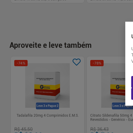
-
+
-
+
1
1
Comprar
Com
Aproveite e leve também
-
74
%
-
78
%
Leve 3 e Pague 2
Leve 3 e Pague
dos
Tadalafila 20mg 4 Comprimidos E.M.S.
Citrato Sildenafila 50mg 
Revestidos - Genérico - E
R$ 45,50
R$ 36,43