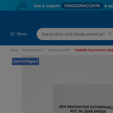
Que produto você deseja encontrar?
Menu
Termos mais buscados
Medicamentos
Disfunção Erétil
Tadalafila 5mg Genérico Me
1
º
mounjaro
6
º
lenço umedecido
Leve 3 e Pague 2
2
º
protetor solar
7
º
fralda xg
3
º
fralda
8
º
rosuvastatina 20mg
4
º
la roche posay
9
º
fralda g
5
º
desodorante
10
º
ozivy