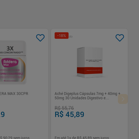
-
18
%
Patrocinado
ERA MAX 30CPR
Aché Digeplus Cápsulas 7mg + 40mg +
50mg 30 Unidades Digestivo e
Antiemético
R$ 55,76
29
R$ 45,89
$ 90,29
sem juros
Em até
1
x de
R$ 45,89
sem juros