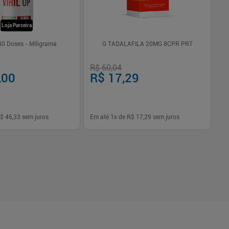
Loja Parceira
 30 Doses - Miligrama
G TADALAFILA 20MG 8CPR PRT
R$ 60,04
R$
,00
R$ 17,29
R
$ 46,33
sem juros
Em até
1
x de
R$ 17,29
sem juros
Em
-
+
1
Comprar
Comprar