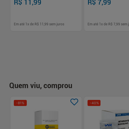
R$ 11,99
R$ 7,99
Em até
1
x de
R$ 11,99
sem juros
Em até
1
x de
R$ 7,99
sem j
-
+
-
+
1
1
Comprar
Com
Quem viu, comprou
-
81
%
-
40
%