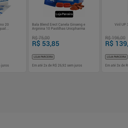
Loja Parceira
ino 20
Bala Blend Erect Canela Ginseng e
Viril UP
gual
Arginina 10 Pastilhas Unicpharma
R$ 75,00
R$ 196,00
R$ 53,85
R$ 139
LOJA PARCEIRA
LOJA PARCEIRA
 juros
Em até
2
x de
R$ 26,92
sem juros
Em até
3
x de
R
-
+
-
+
1
1
prar
Comprar