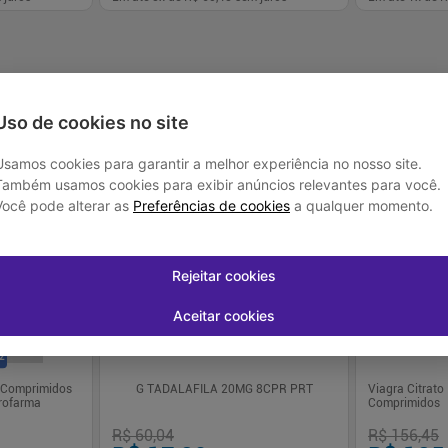
-
+
-
+
1
1
prar
Comprar
Uso de cookies no site
Usamos cookies para garantir a melhor experiência no nosso site.
Também usamos cookies para exibir anúncios relevantes para você.
Você pode alterar as
Preferências de cookies
a qualquer momento.
-
71
%
-
20
%
Rejeitar cookies
Aceitar cookies
 2
4 Comprimidos
G TADALAFILA 20MG 8CPR PRT
Viagra Citrato
urofarma
Comprimidos
R$ 60,04
R$ 156,45