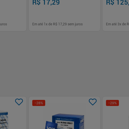
R$ 17,29
R$ 125
uros
Em até
1
x de
R$ 17,29
sem juros
Em até
3
x de
R
-
+
-
+
1
1
prar
Comprar
-
28
%
-
29
%