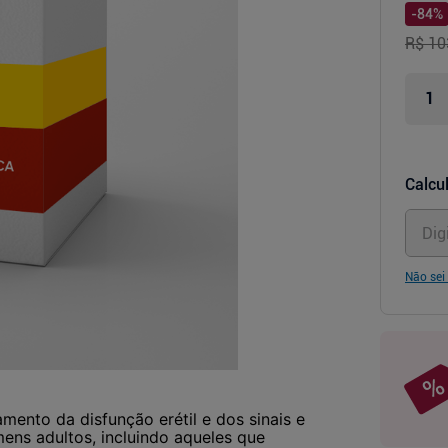
-
84
%
R$ 10
Calcul
Não sei
mento da disfunção erétil e dos sinais e
ens adultos, incluindo aqueles que