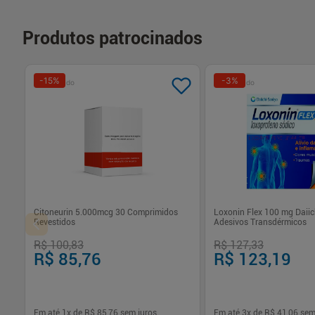
Produtos patrocinados
-
15
%
-
3
%
Patrocinado
Patrocinado
Citoneurin 5.000mcg 30 Comprimidos
Loxonin Flex 100 mg Daiic
Revestidos
Adesivos Transdérmicos
R$ 100,83
R$ 127,33
R$ 85,76
R$ 123,19
Em até
1
x de
R$ 85,76
sem juros
Em até
3
x de
R$ 41,06
sem