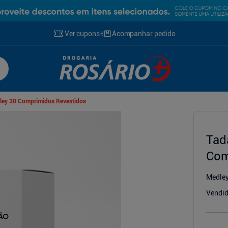
Ver cupons
Acompanhar pedido
dley 30 Comprimidos Revestidos
Tad
Com
Medle
Vendid