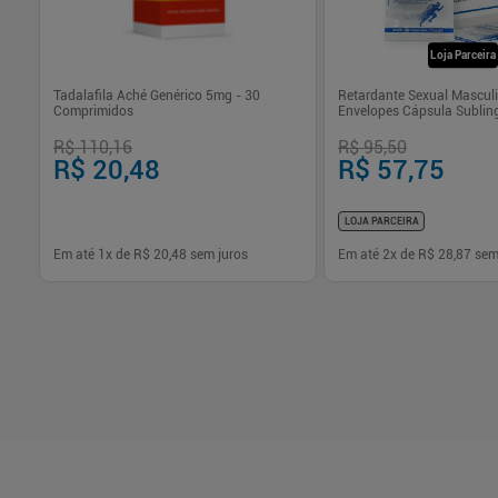
Loja Parceira
os
Tadalafila Aché Genérico 5mg - 30
Retardante Sexual Mascul
Comprimidos
Envelopes Cápsula Sublin
Unicpharma
R$ 110,16
R$ 95,50
R$ 20,48
R$ 57,75
LOJA PARCEIRA
Em até
1
x de
R$ 20,48
sem juros
Em até
2
x de
R$ 28,87
sem
-
+
-
+
1
1
Comprar
Com