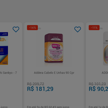
-
14
%
-
11
%
Patrocinado
Patrocinado
hi Sankyo - 7
Addera Cabelo E Unhas 90 Cpr
ADD
R$ 209,72
R$ 101,23
R$ 181,29
R$ 90,
 juros
Em até
3
x de
R$ 60,43
sem juros
Em até
1
x de
R