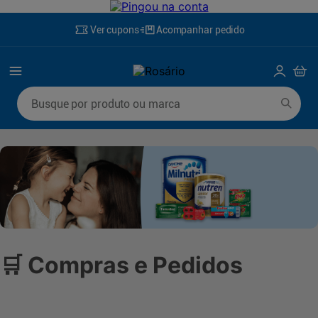
Ver cupons
Acompanhar pedido
Busque por produto ou marca
Termos mais buscados
1
º
mounjaro
6
º
desodorante
2
º
protetor solar
7
º
fralda xg
3
º
la roche posay
8
º
rosuvastatina 20mg
4
º
fralda
9
º
fralda g
5
º
lenço umedecido
10
º
ozivy
🛒 Compras e Pedidos