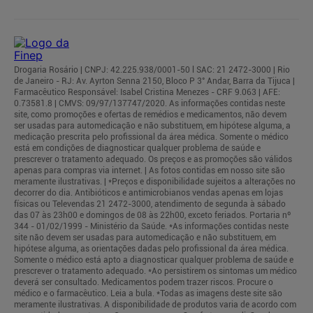
Drogaria Rosário | CNPJ: 42.225.938/0001-50 l SAC: 21 2472-3000 | Rio
de Janeiro - RJ: Av. Ayrton Senna 2150, Bloco P 3° Andar, Barra da Tijuca |
Farmacêutico Responsável: Isabel Cristina Menezes - CRF 9.063 | AFE:
0.73581.8 | CMVS: 09/97/137747/2020. As informações contidas neste
site, como promoções e ofertas de remédios e medicamentos, não devem
ser usadas para automedicação e não substituem, em hipótese alguma, a
medicação prescrita pelo profissional da área médica. Somente o médico
está em condições de diagnosticar qualquer problema de saúde e
prescrever o tratamento adequado. Os preços e as promoções são válidos
apenas para compras via internet. | As fotos contidas em nosso site são
meramente ilustrativas. | *Preços e disponibilidade sujeitos a alterações no
decorrer do dia. Antibióticos e antimicrobianos vendas apenas em lojas
físicas ou Televendas 21 2472-3000, atendimento de segunda à sábado
das 07 às 23h00 e domingos de 08 às 22h00, exceto feriados. Portaria nº
344 - 01/02/1999 - Ministério da Saúde. *As informações contidas neste
site não devem ser usadas para automedicação e não substituem, em
hipótese alguma, as orientações dadas pelo profissional da área médica.
Somente o médico está apto a diagnosticar qualquer problema de saúde e
prescrever o tratamento adequado. *Ao persistirem os sintomas um médico
deverá ser consultado. Medicamentos podem trazer riscos. Procure o
médico e o farmacêutico. Leia a bula. *Todas as imagens deste site são
meramente ilustrativas. A disponibilidade de produtos varia de acordo com