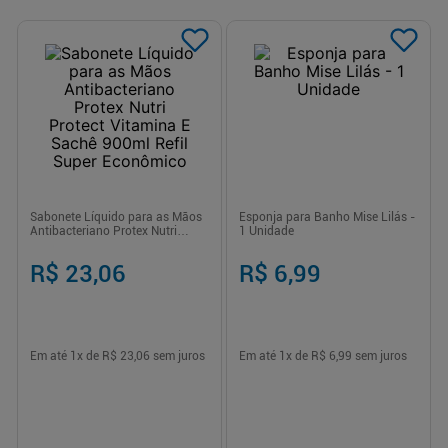
Sabonete Líquido para as Mãos
Esponja para Banho Mise Lilás -
Antibacteriano Protex Nutri
1 Unidade
Protect Vitamina E Sachê 900ml
Refil Super Econômico
R$ 23,06
R$ 6,99
Em até
1
x de
R$ 23,06
sem juros
Em até
1
x de
R$ 6,99
sem juros