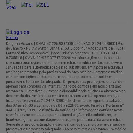
Drogaria Rosário | CNPJ: 42.225.938/0001-50 l SAC: 21 2472-3000 | Rio
de Janeiro - RJ: Av. Ayrton Senna 2150, Bloco P 3° Andar, Barra da Tijuca |
Farmacêutico Responsável: Isabel Cristina Menezes - CRF 9.063 | AFE:
0.73581.8 | CMVS: 09/97/137747/2020. As informações contidas neste
site, como promoções e ofertas de remédios e medicamentos, não devem
ser usadas para automedicação e não substituem, em hipótese alguma, a
medicação prescrita pelo profissional da área médica. Somente o médico
está em condições de diagnosticar qualquer problema de saúde e
prescrever o tratamento adequado. Os preços e as promoções são válidos
apenas para compras via internet. | As fotos contidas em nosso site são
meramente ilustrativas. | *Preços e disponibilidade sujeitos a alterações no
decorrer do dia. Antibióticos e antimicrobianos vendas apenas em lojas
físicas ou Televendas 21 2472-3000, atendimento de segunda à sábado
das 07 às 23h00 e domingos de 08 às 22h00, exceto feriados. Portaria nº
344 - 01/02/1999 - Ministério da Saúde. *As informações contidas neste
site não devem ser usadas para automedicação e não substituem, em
hipótese alguma, as orientações dadas pelo profissional da área médica.
Somente o médico está apto a diagnosticar qualquer problema de saúde e
prescrever o tratamento adequado. *Ao persistirem os sintomas um médico