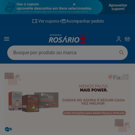
Ver cupons
Acompanhar pedido
Termos mais buscados
Busque por produto ou marca
1
º
mounjaro
6
º
lenço umedecido
2
º
protetor solar
7
º
fralda xg
3
º
fralda
8
º
rosuvastatina 20mg
4
º
la roche posay
9
º
fralda g
5
º
desodorante
10
º
ozivy