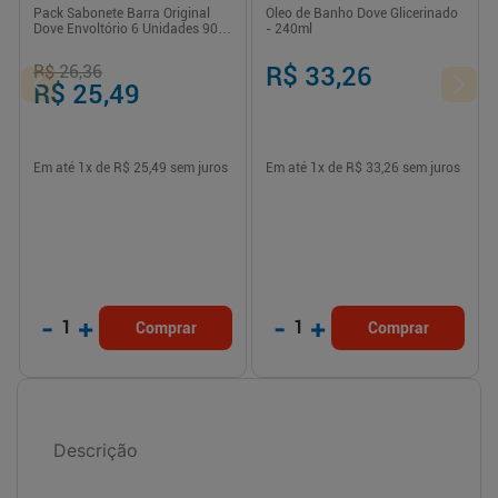
Pack Sabonete Barra Original
Óleo de Banho Dove Glicerinado
Dove Envoltório 6 Unidades 90g
- 240ml
Cada Leve Mais Pague Menos
R$ 26,36
R$ 33,26
R$ 25,49
Em até
1
x de
R$ 25,49
sem juros
Em até
1
x de
R$ 33,26
sem juros
-
+
-
+
1
1
Comprar
Comprar
Descrição