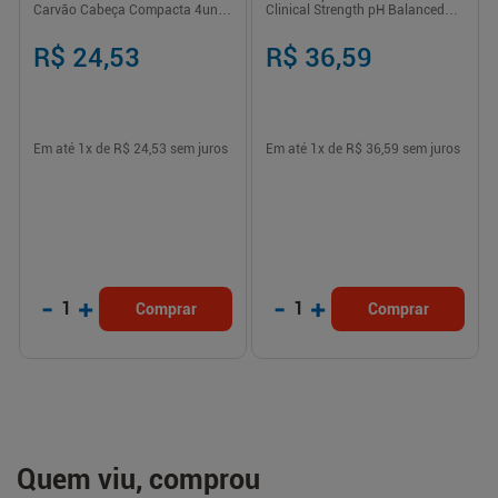
Carvão Cabeça Compacta 4un
Clinical Strength pH Balanced
Colgate
45g
R$ 24,53
R$ 36,59
Em até
1
x de
R$ 24,53
sem juros
Em até
1
x de
R$ 36,59
sem juros
-
+
-
+
1
1
Comprar
Comprar
Quem viu, comprou