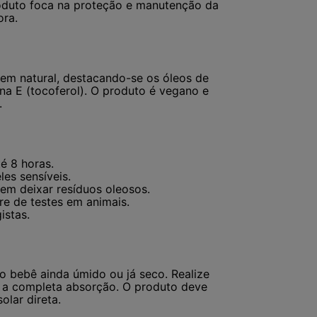
produto foca na proteção e manutenção da
ora.
em natural, destacando-se os óleos de
na E (tocoferol). O produto é vegano e
.
é 8 horas.
es sensíveis.
em deixar resíduos oleosos.
re de testes em animais.
istas.
o bebê ainda úmido ou já seco. Realize
é a completa absorção. O produto deve
olar direta.