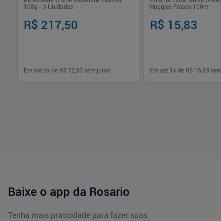
Kit Mustela Creme Assadura Vitamin
Colônia Extra Suave Disn
108g - 3 Unidades
Huggies Frasco 100ml
R$ 217,50
R$ 15,83
Em até
3
x de
R$ 72,50
sem juros
Em até
1
x de
R$ 15,83
sem
-
+
-
+
1
1
Comprar
Com
Baixe o app da Rosario
Tenha mais praticidade para fazer suas