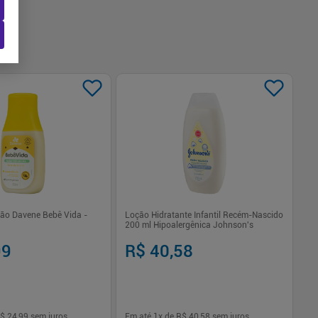
ção Davene Bebê Vida -
Loção Hidratante Infantil Recém-Nascido
Lo
200 ml Hipoalergênica Johnson's
In
24
99
R$ 40,58
R
$ 24,99
sem juros
Em até
1
x de
R$ 40,58
sem juros
Em