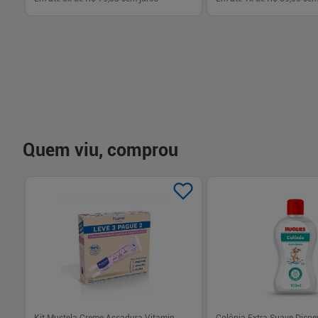
-
+
-
+
1
1
Comprar
Com
Quem viu, comprou