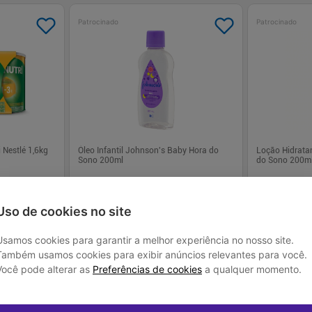
Patrocinado
Patrocinado
 Nestlé 1,6kg
Óleo Infantil Johnson's Baby Hora do
Loção Hidrata
Sono 200ml
do Sono 200m
R$ 61,39
R$ 36,
Uso de cookies no site
Usamos cookies para garantir a melhor experiência no nosso site.
 juros
Em até
1
x de
R$ 61,39
sem juros
Em até
1
x de
R
Também usamos cookies para exibir anúncios relevantes para você.
Você pode alterar as
Preferências de cookies
a qualquer momento.
-
+
-
+
1
1
prar
Comprar