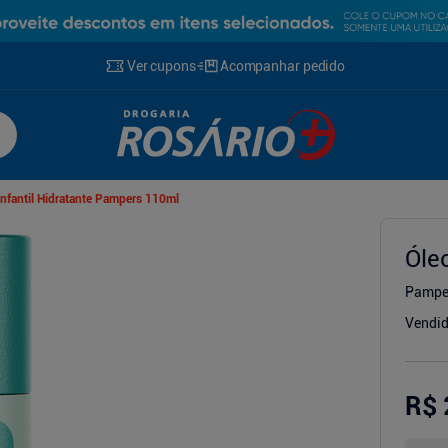
Ver cupons
Acompanhar pedido
Infantil Hidratante Pampers 110ml
Óle
Pampe
g
Vendid
R$ 