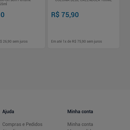
oll-On sem Perfume
COLÔNIA BEBE CALENDULA 100ML
Mu
 65ml
10
90
R$ 75,90
R
$ 26,90
sem juros
Em até
1
x de
R$ 75,90
sem juros
Em
-
+
1
Comprar
Comprar
Ajuda
Minha conta
Compras e Pedidos
Minha conta