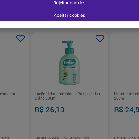
Rejeitar cookies
Aceitar cookies
Reparador
Loção Hidratante Infantil Pampers Uso
Hidratante Lo
Diário 200ml
200ml
R$ 26,19
R$ 24,
 juros
Em até
1
x de
R$ 26,19
sem juros
Em até
1
x de
R