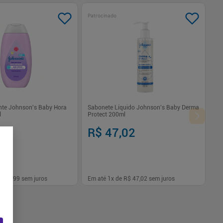
Patrocinado
nte Johnson's Baby Hora
Sabonete Líquido Johnson's Baby Derma
l
Protect 200ml
99
R$ 47,02
$ 36,99
sem juros
Em até
1
x de
R$ 47,02
sem juros
-
+
1
Comprar
Comprar