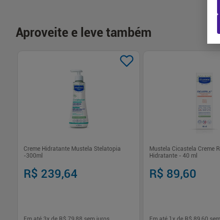
Aproveite e leve também
Creme Hidratante Mustela Stelatopia
Mustela Cicastela Creme 
-300ml
Hidratante - 40 ml
R$ 239,64
R$ 89,60
Em até
3
x de
R$ 79,88
sem juros
Em até
1
x de
R$ 89,60
sem