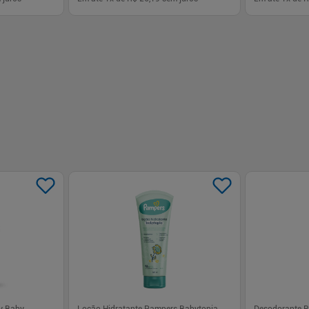
-
+
-
+
1
1
prar
Comprar