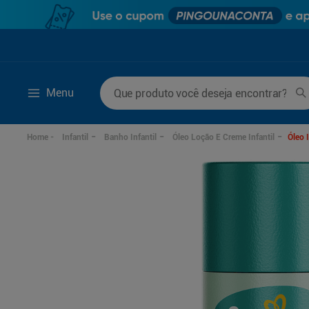
Que produto você deseja encontrar?
Menu
Termos mais buscados
Infantil
Banho Infantil
Óleo Loção E Creme Infantil
Óleo 
1
º
mounjaro
6
º
fralda xg
2
º
protetor solar
7
º
desodorante
3
º
la roche posay
8
º
rosuvastatina 20m
4
º
fralda
9
º
fralda g
5
º
lenço umedecido
10
º
ozivy