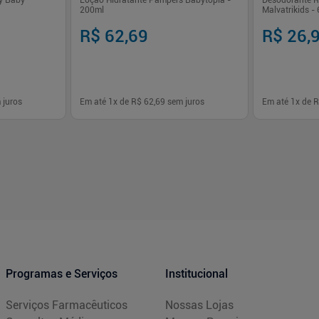
ey Baby
Loção Hidratante Pampers Babytopia -
Desodorante R
200ml
Malvatrikids -
R$ 62,69
R$ 26,
 juros
Em até
1
x de
R$ 62,69
sem juros
Em até
1
x de
R
-
+
-
+
1
1
prar
Comprar
Programas e Serviços
Institucional
Serviços Farmacêuticos
Nossas Lojas