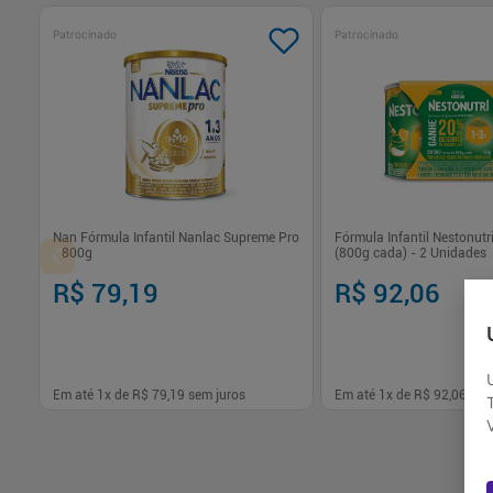
Patrocinado
Patrocinado
Nan Fórmula Infantil Nanlac Supreme Pro
Fórmula Infantil Nestonutri
- 800g
(800g cada) - 2 Unidades
R$ 79,19
R$ 92,06
Em até
1
x de
R$ 79,19
sem juros
Em até
1
x de
R$ 92,06
sem
-
+
-
+
1
1
Comprar
Com