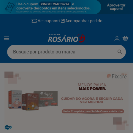
Ver cupons
Acompanhar pedido
Termos mais buscados
Busque por produto ou marca
1
º
mounjaro
6
º
lenço umedecido
2
º
protetor solar
7
º
fralda xg
3
º
fralda
8
º
rosuvastatina 20mg
4
º
la roche posay
9
º
fralda g
5
º
desodorante
10
º
ozivy