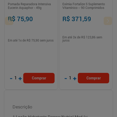
Pomada Reparadora Intensiva
Exímia Fortalize S Suplemento
Eucerin Aquaphor - 49g
Vitamínico – 90 Comprimidos
R$ 75,90
R$ 371,59
Em até
3
x de
R$ 123,86
sem
Em até
1
x de
R$ 75,90
sem juros
juros
-
+
-
+
1
1
Comprar
Comprar
Descrição