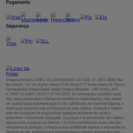
Pagamento
Segurança
Drogaria Rosário | CNPJ: 42.225.938/0001-50 l SAC: 21 2472-3000 | Rio
de Janeiro - RJ: Av. Ayrton Senna 2150, Bloco P 3° Andar, Barra da Tijuca |
Farmacêutico Responsável: Isabel Cristina Menezes - CRF 9.063 | AFE:
0.73581.8 | CMVS: 09/97/137747/2020. As informações contidas neste
site, como promoções e ofertas de remédios e medicamentos, não devem
ser usadas para automedicação e não substituem, em hipótese alguma, a
medicação prescrita pelo profissional da área médica. Somente o médico
está em condições de diagnosticar qualquer problema de saúde e
prescrever o tratamento adequado. Os preços e as promoções são válidos
apenas para compras via internet. | As fotos contidas em nosso site são
meramente ilustrativas. | *Preços e disponibilidade sujeitos a alterações no
decorrer do dia. Antibióticos e antimicrobianos vendas apenas em lojas