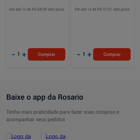
Em até
1
x de
R$ 68,09
sem juros
Em até
1
x de
R$ 97,91
sem juros
-
+
-
+
1
1
Comprar
Comprar
Baixe o app da Rosario
Tenha mais praticidade para fazer suas compras e
acompanhar seus pedidos