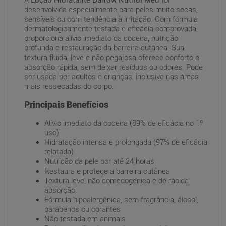
A
Loção Hidratante Darrow Nutriol Med
foi
desenvolvida especialmente para peles muito secas,
sensíveis ou com tendência à irritação. Com fórmula
dermatologicamente testada e eficácia comprovada,
proporciona alívio imediato da coceira, nutrição
profunda e restauração da barreira cutânea. Sua
textura fluida, leve e não pegajosa oferece conforto e
absorção rápida, sem deixar resíduos ou odores. Pode
ser usada por adultos e crianças, inclusive nas áreas
mais ressecadas do corpo.
Principais Benefícios
Alívio imediato da coceira (89% de eficácia no 1º
uso)
Hidratação intensa e prolongada (97% de eficácia
relatada)
Nutrição da pele por até 24 horas
Restaura e protege a barreira cutânea
Textura leve, não comedogênica e de rápida
absorção
Fórmula hipoalergênica, sem fragrância, álcool,
parabenos ou corantes
Não testada em animais