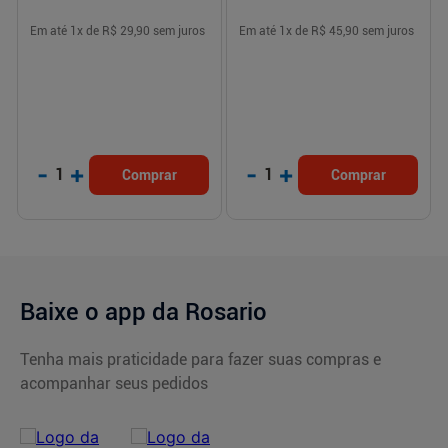
Em até
1
x de
R$ 29,90
sem juros
Em até
1
x de
R$ 45,90
sem juros
-
+
-
+
1
1
Comprar
Comprar
Baixe o app da Rosario
Tenha mais praticidade para fazer suas compras e
acompanhar seus pedidos