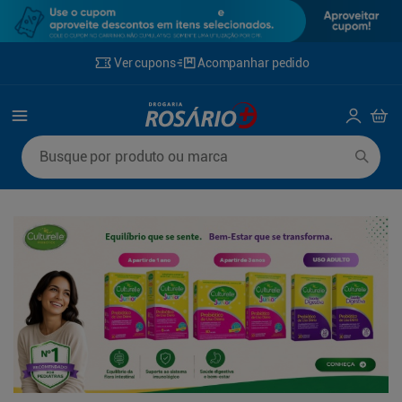
Ver cupons
Acompanhar pedido
Termos mais buscados
Busque por produto ou marca
1
º
mounjaro
6
º
desodorante
2
º
protetor solar
7
º
fralda xg
3
º
la roche posay
8
º
rosuvastatina 20mg
4
º
fralda
9
º
fralda g
5
º
lenço umedecido
10
º
ozivy