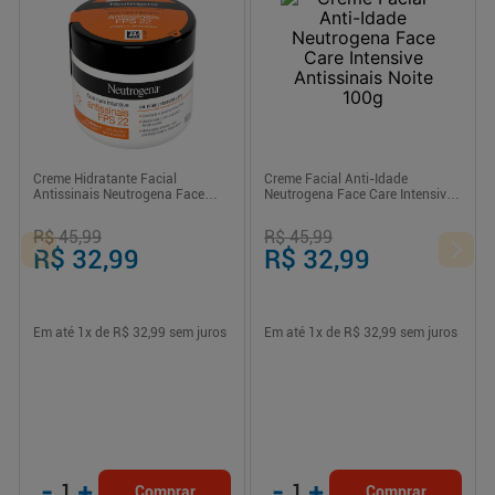
Creme Hidratante Facial
Creme Facial Anti-Idade
Antissinais Neutrogena Face
Neutrogena Face Care Intensive
Care FPS 22 100g
Antissinais Noite 100g
R$ 45,99
R$ 45,99
R$ 32,99
R$ 32,99
Em até
1
x de
R$ 32,99
sem juros
Em até
1
x de
R$ 32,99
sem juros
-
+
-
+
1
1
Comprar
Comprar