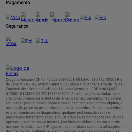
Pagamento
Segurança
Drogaria Rosário | CNPJ: 42.225.938/0001-50 l SAC: 21 2472-3000 | Rio
de Janeiro - RJ: Av. Ayrton Senna 2150, Bloco P 3° Andar, Barra da Tijuca |
Farmacêutico Responsável: Isabel Cristina Menezes - CRF 9.063 | AFE:
0.73581.8 | CMVS: 09/97/137747/2020. As informações contidas neste
site, como promoções e ofertas de remédios e medicamentos, não devem
ser usadas para automedicação e não substituem, em hipótese alguma, a
medicação prescrita pelo profissional da área médica. Somente o médico
está em condições de diagnosticar qualquer problema de saúde e
prescrever o tratamento adequado. Os preços e as promoções são válidos
apenas para compras via internet. | As fotos contidas em nosso site são
meramente ilustrativas. | *Preços e disponibilidade sujeitos a alterações no
decorrer do dia. Antibióticos e antimicrobianos vendas apenas em lojas