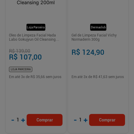
Loja Parceira
Dermaclub
Óleo de Limpeza Facial Hada
Gel de Limpeza Facial Vichy
Labo Gokujyun Oil Cleansing
Normaderm 300g
200ml
R$ 139,00
R$ 124,90
R$ 107,00
LOJA PARCEIRA
Em até
3
x de
R$ 35,66
sem juros
Em até
3
x de
R$ 41,63
sem juros
-
+
-
+
1
1
Comprar
Comprar