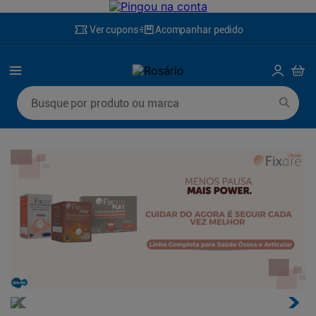
Ver cupons
Acompanhar pedido
Busque por produto ou marca
Termos mais buscados
1
º
mounjaro
6
º
desodorante
2
º
protetor solar
7
º
fralda xg
3
º
la roche posay
8
º
rosuvastatina 20mg
4
º
fralda
9
º
fralda g
5
º
lenço umedecido
10
º
ozivy