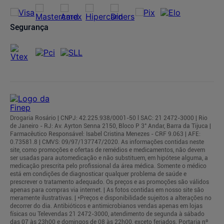
Segurança
Drogaria Rosário | CNPJ: 42.225.938/0001-50 l SAC: 21 2472-3000 | Rio
de Janeiro - RJ: Av. Ayrton Senna 2150, Bloco P 3° Andar, Barra da Tijuca |
Farmacêutico Responsável: Isabel Cristina Menezes - CRF 9.063 | AFE:
0.73581.8 | CMVS: 09/97/137747/2020. As informações contidas neste
site, como promoções e ofertas de remédios e medicamentos, não devem
ser usadas para automedicação e não substituem, em hipótese alguma, a
medicação prescrita pelo profissional da área médica. Somente o médico
está em condições de diagnosticar qualquer problema de saúde e
prescrever o tratamento adequado. Os preços e as promoções são válidos
apenas para compras via internet. | As fotos contidas em nosso site são
meramente ilustrativas. | *Preços e disponibilidade sujeitos a alterações no
decorrer do dia. Antibióticos e antimicrobianos vendas apenas em lojas
físicas ou Televendas 21 2472-3000, atendimento de segunda à sábado
das 07 às 23h00 e domingos de 08 às 22h00, exceto feriados. Portaria nº