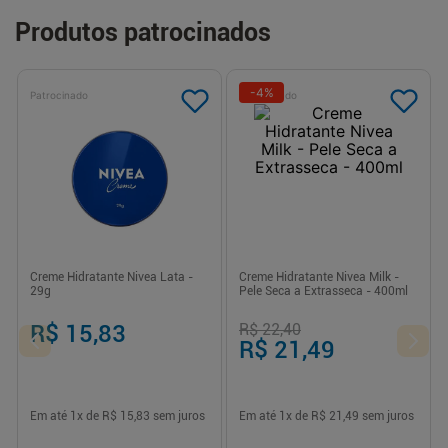
Produtos patrocinados
-
4
%
Patrocinado
Patrocinado
Creme Hidratante Nivea Lata -
Creme Hidratante Nivea Milk -
29g
Pele Seca a Extrasseca - 400ml
R$ 15,83
R$ 22,40
R$ 21,49
Em até
1
x de
R$ 15,83
sem juros
Em até
1
x de
R$ 21,49
sem juros