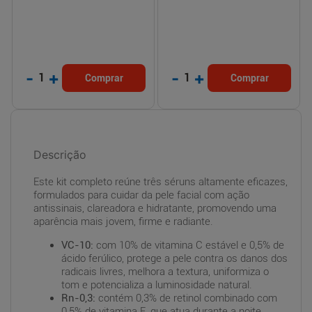
-
+
-
+
1
1
Comprar
Comprar
Descrição
Este kit completo reúne três séruns altamente eficazes,
formulados para cuidar da pele facial com ação
antissinais, clareadora e hidratante, promovendo uma
aparência mais jovem, firme e radiante.
VC-10:
com 10% de vitamina C estável e 0,5% de
ácido ferúlico, protege a pele contra os danos dos
radicais livres, melhora a textura, uniformiza o
tom e potencializa a luminosidade natural.
Rn-0,3:
contém 0,3% de retinol combinado com
0,5% de vitamina E, que atua durante a noite