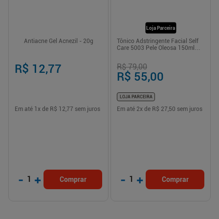
Loja Parceira
Antiacne Gel Acnezil - 20g
Tônico Adstringente Facial Self
Care 5003 Pele Oleosa 150ml
Catharine Hill
R$ 12,77
R$ 79,00
R$ 55,00
LOJA PARCEIRA
Em até
1
x de
R$ 12,77
sem juros
Em até
2
x de
R$ 27,50
sem juros
-
+
-
+
1
1
Comprar
Comprar