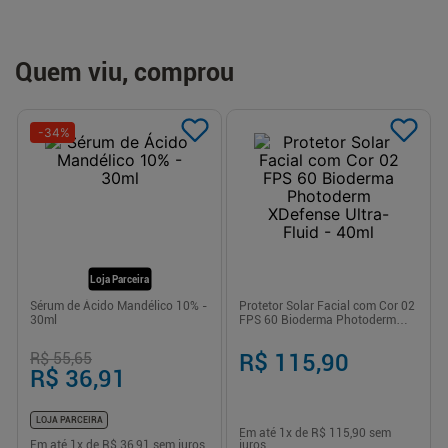
Quem viu, comprou
-
34
%
Loja Parceira
Sérum de Ácido Mandélico 10% -
Protetor Solar Facial com Cor 02
30ml
FPS 60 Bioderma Photoderm
XDefense Ultra-Fluid - 40ml
R$ 55,65
R$ 115,90
R$ 36,91
LOJA PARCEIRA
Em até
1
x de
R$ 115,90
sem
Em até
1
x de
R$ 36,91
sem juros
juros