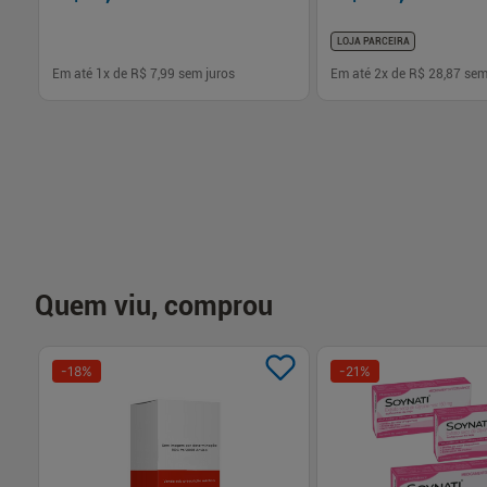
LOJA PARCEIRA
Em até
1
x de
R$ 7,99
sem juros
Em até
2
x de
R$ 28,87
sem
-
+
-
+
1
1
Comprar
Com
Quem viu, comprou
-
18
%
-
21
%