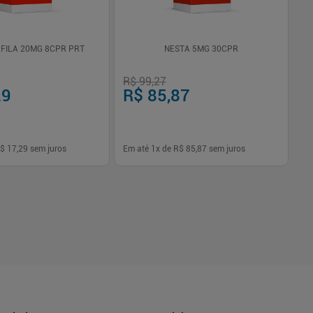
FILA 20MG 8CPR PRT
NESTA 5MG 30CPR
Vi
Co
R$ 99,27
R$
29
R$ 85,87
R
$ 17,29
sem juros
Em até
1
x de
R$ 85,87
sem juros
Em
-
+
1
Comprar
Comprar