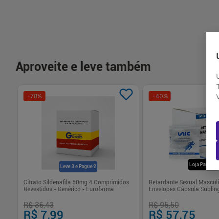
-
+
-
+
1
1
Comprar
Com
Aproveite e leve também
-
78
%
-
40
%
Loja Parceira
Leve 3 e Pague 2
Citrato Sildenafila 50mg 4 Comprimidos
Retardante Sexual Mascul
Revestidos - Genérico - Eurofarma
Envelopes Cápsula Sublin
Unicpharma
R$ 36,43
R$ 95,50
R$ 7,99
R$ 57,75