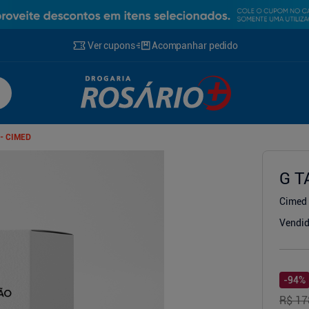
Ver cupons
Acompanhar pedido
- CIMED
G T
Cimed
g
Vendid
-
94
%
R$ 17