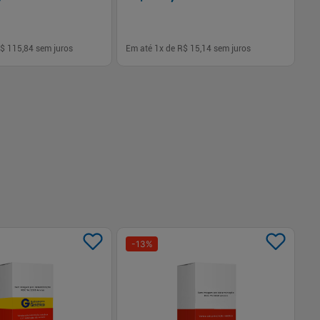
$ 115,84
sem juros
Em até
1
x de
R$ 15,14
sem juros
Em
-
+
1
Comprar
Comprar
-
13
%
-