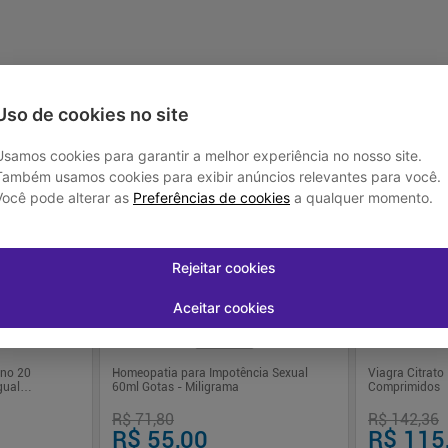
-
+
-
+
1
1
prar
Comprar
Uso de cookies no site
Usamos cookies para garantir a melhor experiência no nosso site.
Também usamos cookies para exibir anúncios relevantes para você.
Você pode alterar as
Preferências de cookies
a qualquer momento.
-
23
%
-
19
%
Rejeitar cookies
Aceitar cookies
Loja Parceira
ino 20
Homeopatia para Impotência Sexual
Viagra Citrato
gual
60ml Gotas - Miligrama
Comprimidos
R$ 71,80
R$ 142,36
R$ 55,00
R$ 115