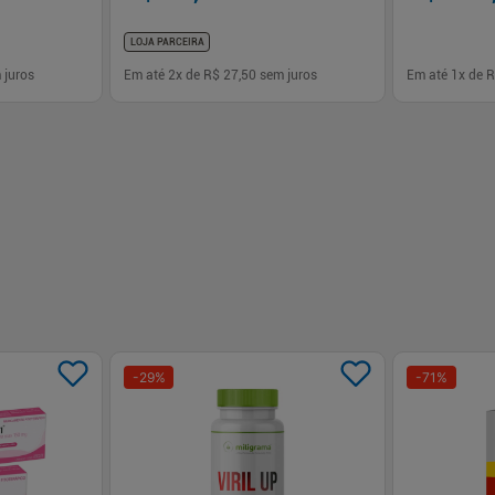
LOJA PARCEIRA
 juros
Em até
2
x de
R$ 27,50
sem juros
Em até
1
x de
R
-
+
-
+
1
1
prar
Comprar
-
29
%
-
71
%