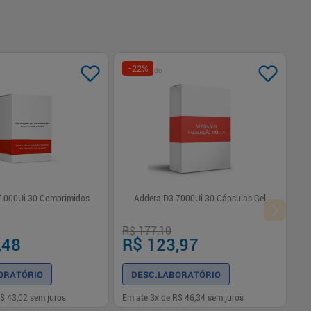
-
22
%
Patrocinado
7.000Ui 30 Comprimidos
Addera D3 7000Ui 30 Cápsulas Gel
R$ 177,10
,48
R$ 123,97
ORATÓRIO
DESC.LABORATÓRIO
$ 43,02
sem juros
Em até
3
x de
R$ 46,34
sem juros