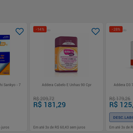
-
14
%
-
28
%
Patrocinado
Patrocinado
hi Sankyo - 7
Addera Cabelo E Unhas 90 Cpr
Addera D3 
R$ 209,72
R$ 179,26
R$ 181,29
R$ 125
DESC.LAB
 juros
Em até
3
x de
R$ 60,43
sem juros
Em até
3
x de
R