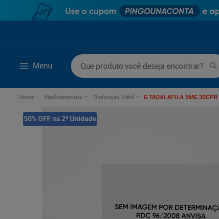
Que produto você deseja encontrar?
Menu
Termos mais buscados
Medicamentos
Disfunção Erétil
G TADALAFILA 5MG 30CPR 
1
º
mounjaro
6
º
fralda xg
50% OFF na 2ª Unidade
2
º
protetor solar
7
º
desodorante
3
º
la roche posay
8
º
rosuvastatina 20m
4
º
fralda
9
º
fralda g
5
º
lenço umedecido
10
º
ozivy