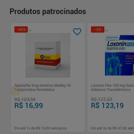
Produtos patrocinados
-
84
%
-
3
%
Patrocinado
Patrocinado
Tadalafila 5mg Genérico Medley 30
Loxonin Flex 100 mg Daiic
Comprimidos Revestidos
Adesivos Transdérmicos
R$ 103,94
R$ 127,33
R$ 16,99
R$ 123,19
Em até
1
x de
R$ 16,99
sem juros
Em até
3
x de
R$ 41,06
sem