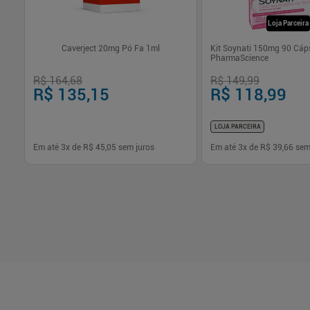
Loja Parceira
Caverject 20mg Pó Fa 1ml
Kit Soynati 150mg 90 Cáp
PharmaScience
R$ 164,68
R$ 149,99
R$ 135,15
R$ 118,99
LOJA PARCEIRA
Em até
3
x de
R$ 45,05
sem juros
Em até
3
x de
R$ 39,66
sem
-
+
-
+
1
1
Comprar
Com