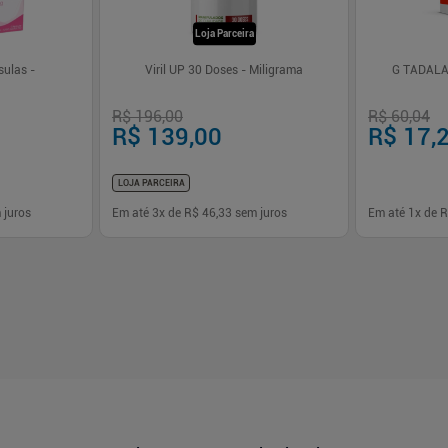
Loja Parceira
sulas -
Viril UP 30 Doses - Miligrama
G TADALA
R$ 196,00
R$ 60,04
R$ 139,00
R$ 17,
LOJA PARCEIRA
 juros
Em até
3
x de
R$ 46,33
sem juros
Em até
1
x de
R
-
+
-
+
1
1
prar
Comprar