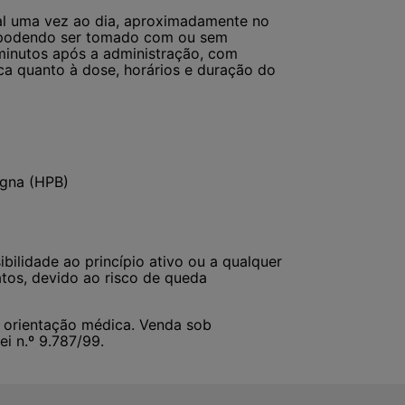
al uma vez ao dia, aproximadamente no
, podendo ser tomado com ou sem
 minutos após a administração, com
ca quanto à dose, horários e duração do
nigna (HPB)
bilidade ao princípio ativo ou a qualquer
atos, devido ao risco de queda
b orientação médica. Venda sob
i n.º 9.787/99.