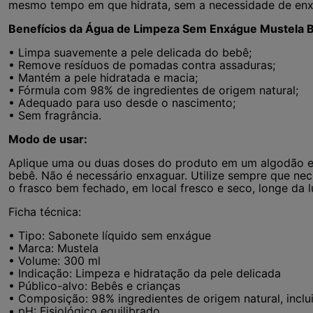
mesmo tempo em que hidrata, sem a necessidade de en
Benefícios da Água de Limpeza Sem Enxágue Mustela 
• Limpa suavemente a pele delicada do bebê;
• Remove resíduos de pomadas contra assaduras;
• Mantém a pele hidratada e macia;
• Fórmula com 98% de ingredientes de origem natural;
• Adequado para uso desde o nascimento;
• Sem fragrância.
Modo de usar:
Aplique uma ou duas doses do produto em um algodão e
bebê. Não é necessário enxaguar. Utilize sempre que nec
o frasco bem fechado, em local fresco e seco, longe da lu
Ficha técnica:
• Tipo: Sabonete líquido sem enxágue
• Marca: Mustela
• Volume: 300 ml
• Indicação: Limpeza e hidratação da pele delicada
• Público-alvo: Bebês e crianças
• Composição: 98% ingredientes de origem natural, inclu
• pH: Fisiológico equilibrado