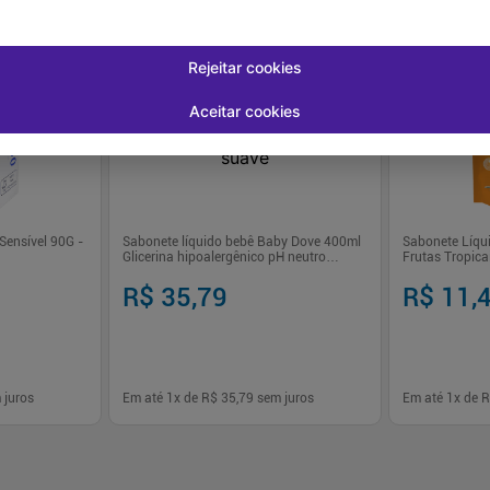
Rejeitar cookies
Aceitar cookies
Sensível 90G -
Sabonete líquido bebê Baby Dove 400ml
Sabonete Líqui
Glicerina hipoalergênico pH neutro
Frutas Tropica
hidratação suave
R$ 35,79
R$ 11,
 juros
Em até
1
x de
R$ 35,79
sem juros
Em até
1
x de
R
-
+
-
+
1
1
prar
Comprar