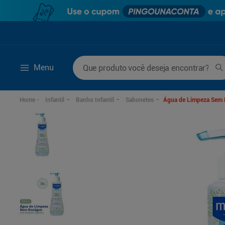
Que produto você deseja encontrar?
Menu
Termos mais buscados
Infantil
Banho Infantil
Sabonetes
Água de Limpeza Sem 
1
º
mounjaro
6
º
fralda xg
2
º
protetor solar
7
º
desodorante
3
º
la roche posay
8
º
rosuvastatina 20m
4
º
fralda
9
º
fralda g
5
º
lenço umedecido
10
º
ozivy