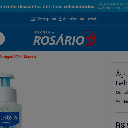
Ver cupons
Acompanhar pedido
Enxágue 300ml Mustela
Águ
Beb
g
Muste
Vendid
R$ 