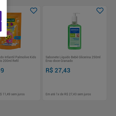
do Infantil Palmolive Kids
Sabonete Líquido Bebê Glicerina 250ml
Sa
is 200ml Refil
Erva-doce Granado
Ba
49
R$ 27,43
R
$ 11,49
sem juros
Em até
1
x de
R$ 27,43
sem juros
Em
-
+
1
Comprar
Comprar