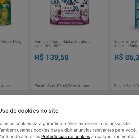
 Nestlé 1,6kg
Fórmula Infantil Nanlac Comfor 2
Suplemento Ali
Unidades - 800g
Ascenda 800g
R$ 139,58
R$ 85,
 juros
Em até
3
x de
R$ 46,52
sem juros
Em até
1
x de
R
-
+
-
+
1
1
prar
Comprar
Uso de cookies no site
Usamos cookies para garantir a melhor experiência no nosso site.
Também usamos cookies para exibir anúncios relevantes para você.
Você pode alterar as
Preferências de cookies
a qualquer momento.