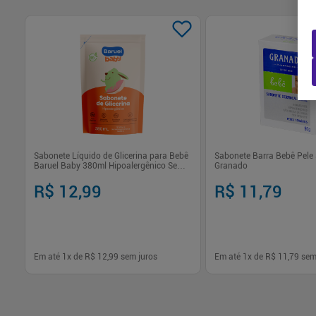
Sabonete Líquido de Glicerina para Bebê
Sabonete Barra Bebê Pele 
Baruel Baby 380ml Hipoalergênico Sem
Granado
Fragrância
R$ 12,99
R$ 11,79
Em até
1
x de
R$ 12,99
sem juros
Em até
1
x de
R$ 11,79
sem
-
+
-
+
1
1
Comprar
Com