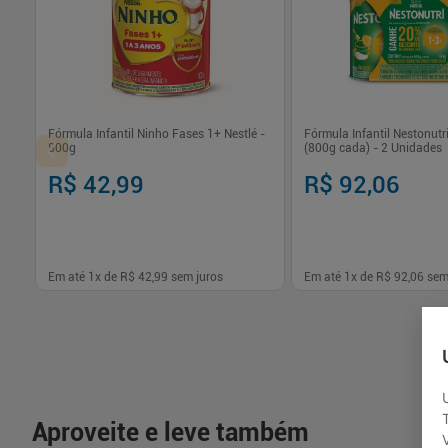
Fórmula Infantil Ninho Fases 1+ Nestlé -
Fórmula Infantil Nestonutri
800g
(800g cada) - 2 Unidades
R$ 42,99
R$ 92,06
Em até
1
x de
R$ 42,99
sem juros
Em até
1
x de
R$ 92,06
sem
-
+
-
+
1
1
Comprar
Com
Aproveite e leve também