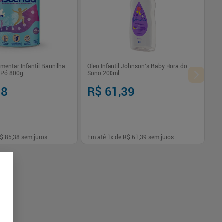
mentar Infantil Baunilha
Óleo Infantil Johnson's Baby Hora do
 Pó 800g
Sono 200ml
38
R$ 61,39
$ 85,38
sem juros
Em até
1
x de
R$ 61,39
sem juros
-
+
1
Comprar
Comprar