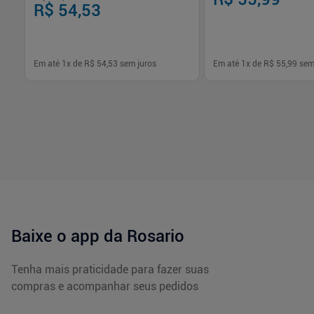
R$ 54,53
Em até
1
x de
R$ 54,53
sem juros
Em até
1
x de
R$ 55,99
sem
-
+
-
+
1
1
Comprar
Com
Baixe o app da Rosario
Tenha mais praticidade para fazer suas
compras e acompanhar seus pedidos