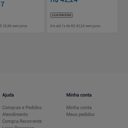
97
R
LOJA PARCEIRA
LO
$ 26,98
sem juros
Em até
1
x de
R$ 42,24
sem juros
Em
-
+
1
Comprar
Comprar
Ajuda
Minha conta
Compras e Pedidos
Minha conta
Atendimento
Meus pedidos
Compra Recorrente