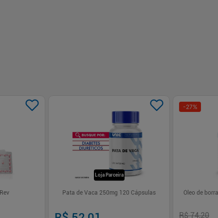
-
27
%
Loja Parceira
 Rev
Pata de Vaca 250mg 120 Cápsulas
Óleo de bor
R$ 52,01
R$ 74,20