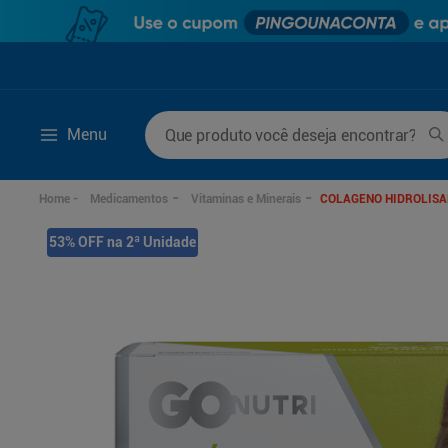
Que produto você deseja encontrar?
Menu
Termos mais buscados
Medicamentos
Vitaminas e Minerais
COLAGENO HIDROLISA
1
º
mounjaro
6
º
desodorante
53% OFF na 2ª Unidade
2
º
protetor solar
7
º
fralda xg
3
º
la roche posay
8
º
rosuvastatina 20m
4
º
fralda
9
º
fralda g
5
º
lenço umedecido
10
º
ozivy