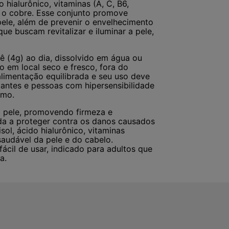
 hialurônico, vitaminas (A, C, B6,
o o cobre. Esse conjunto promove
pele, além de prevenir o envelhecimento
que buscam revitalizar e iluminar a pele,
ê (4g) ao dia, dissolvido em água ou
o em local seco e fresco, fora do
alimentação equilibrada e seu uso deve
ctantes e pessoas com hipersensibilidade
umo.
 pele, promovendo firmeza e
uda a proteger contra os danos causados
sol, ácido hialurônico, vitaminas
audável da pele e do cabelo.
ácil de usar, indicado para adultos que
a.