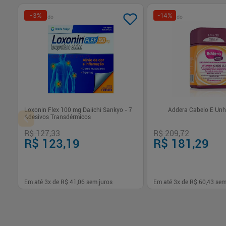
-
3
%
-
14
%
Patrocinado
Patrocinado
Loxonin Flex 100 mg Daiichi Sankyo - 7
Addera Cabelo E Unh
Adesivos Transdérmicos
R$ 127,33
R$ 209,72
R$ 123,19
R$ 181,29
Em até
3
x de
R$ 41,06
sem juros
Em até
3
x de
R$ 60,43
sem
-
+
-
+
1
1
Comprar
Com