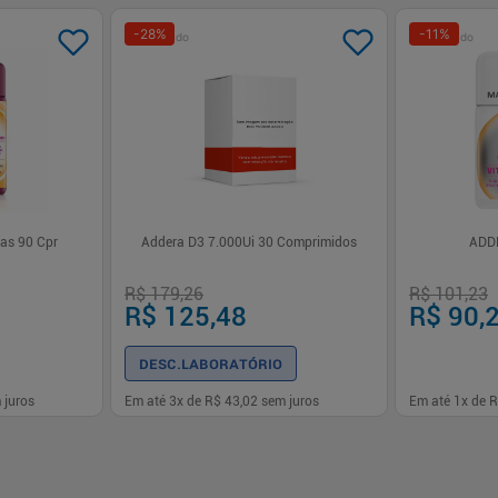
-
28
%
-
11
%
Patrocinado
Patrocinado
as 90 Cpr
Addera D3 7.000Ui 30 Comprimidos
ADD
R$ 179,26
R$ 101,23
R$ 125,48
R$ 90,
DESC.LABORATÓRIO
 juros
Em até
3
x de
R$ 43,02
sem juros
Em até
1
x de
R
-
+
-
+
1
1
prar
Comprar