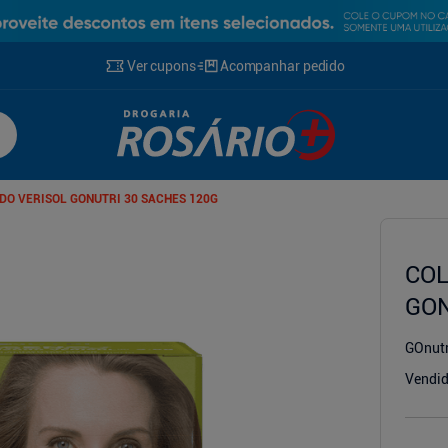
Ver cupons
Acompanhar pedido
DO VERISOL GONUTRI 30 SACHES 120G
COL
g
GON
GOnutr
Vendid