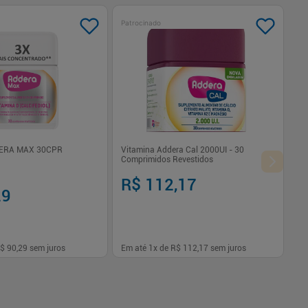
Patrocinado
ERA MAX 30CPR
Vitamina Addera Cal 2000UI - 30
Comprimidos Revestidos
R$ 112,17
29
$ 90,29
sem juros
Em até
1
x de
R$ 112,17
sem juros
-
+
1
Comprar
Comprar