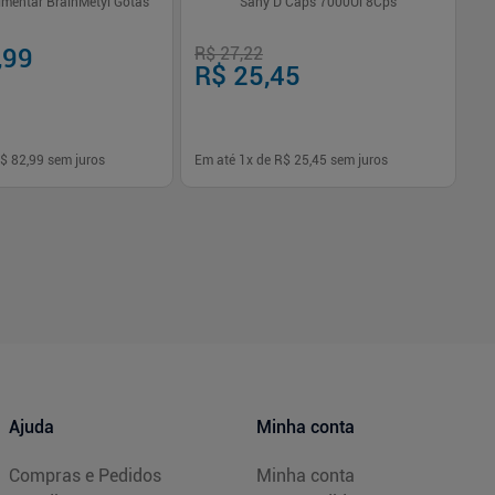
imentar BrainMetyl Gotas
Sany D Caps 7000Ui 8Cps
,99
R$ 27,22
R$
R$ 25,45
R
$ 82,99
sem juros
Em até
1
x de
R$ 25,45
sem juros
Em
-
+
1
Comprar
Comprar
Ajuda
Minha conta
Compras e Pedidos
Minha conta