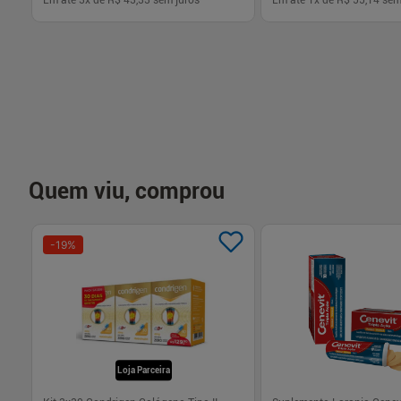
Em até
3
x de
R$ 43,33
sem juros
Em até
1
x de
R$ 55,14
sem
-
+
-
+
1
1
Comprar
Com
Quem viu, comprou
-
19
%
Loja Parceira