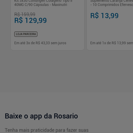
s
Kit 3x30 Condrigen Colágeno Tipo II
Suplemento Laranja Cenevi
40MG C/90 Cápsulas - Maxinutri
- 10 Comprimidos Eferves
R$ 159,99
R$ 13,99
R$ 129,99
LOJA PARCEIRA
Em até
3
x de
R$ 43,33
sem juros
Em até
1
x de
R$ 13,99
sem
-
+
-
+
1
1
Comprar
Com
Baixe o app da Rosario
Tenha mais praticidade para fazer suas