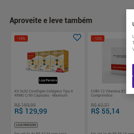
Aproveite e leve também
-
19
%
-
12
%
Loja Parceira
Kit 3x30 Condrigen Colágeno Tipo II
COBI-12 Vitamina B12 10
40MG C/90 Cápsulas - Maxinutri
Comprimidos
R$ 159,99
R$ 62,31
R$ 129,99
R$ 55,14
LOJA PARCEIRA