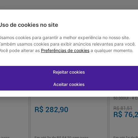
Uso de cookies no site
Usamos cookies para garantir a melhor experiência no nosso site.
-
7
%
Também usamos cookies para exibir anúncios relevantes para você.
Você pode alterar as
Preferências de cookies
a qualquer momento.
Rejeitar cookies
Aceitar cookies
00mcg - 60
TENTANTES 30 CPR + 30 CAPS
Sany D Vitamin
50.000UI - 4 
R$ 282,90
R$ 81,51
R$ 76,