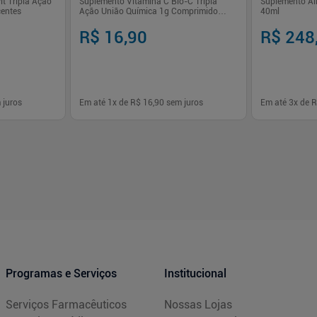
t Tripla Ação
Suplemento Vitamina C Bio-C Tripla
Suplemento Al
centes
Ação União Química 1g Comprimido
40ml
Efervescente 10 Unidades
R$ 16,90
R$ 248
 juros
Em até
1
x de
R$ 16,90
sem juros
Em até
3
x de
R
-
+
-
+
1
1
prar
Comprar
Programas e Serviços
Institucional
Serviços Farmacêuticos
Nossas Lojas