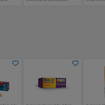
 juros
Em até
3
x de
R$ 94,30
sem juros
Em até
1
x de
R
-
+
-
+
1
1
prar
Comprar