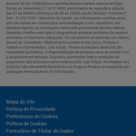
decorrer do dia. Antibióticos e antimicrobianos vendas apenas em lojas
físicas ou Televendas 21 2472-3000, atendimento de segunda à sábado
das 07 às 23h00 e domingos de 08 às 22h00, exceto feriados. Portaria nº
344 - 01/02/1999 - Ministério da Saúde. *As informações contidas neste
site não devem ser usadas para automedicação e não substituem, em
hipótese alguma, as orientações dadas pelo profissional da área médica.
Somente o médico está apto a diagnosticar qualquer problema de saúde e
prescrever o tratamento adequado. *Ao persistirem os sintomas um médico
deverá ser consultado. Medicamentos podem trazer riscos. Procure o
médico e o farmacêutico. Leia a bula. *Todas as imagens deste site são
meramente ilustrativas. A disponibilidade de produtos varia de acordo com
a quantidade em estoque. Os preços, promoções, frete e condições de
pagamento são exclusivos para compras pela Loja Virtual. As imagens dos
produtos são meramente ilustrativas e a Drogaria Rosário se resguarda por
quaisquer eventuais erros de informações.
Mapa do Site
Política de Privacidade
Preferências de Cookies
Política de Cookies
Formulário de Titular de Dados