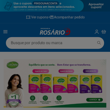
Ver cupons
Acompanhar pedido
Termos mais buscados
Busque por produto ou marca
1
º
mounjaro
6
º
lenço umedecido
2
º
protetor solar
7
º
fralda xg
3
º
fralda
8
º
rosuvastatina 20mg
4
º
la roche posay
9
º
fralda g
5
º
desodorante
10
º
ozivy