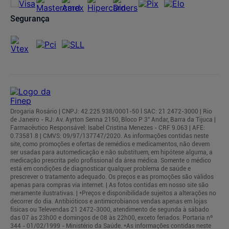
Segurança
Drogaria Rosário | CNPJ: 42.225.938/0001-50 l SAC: 21 2472-3000 | Rio
de Janeiro - RJ: Av. Ayrton Senna 2150, Bloco P 3° Andar, Barra da Tijuca |
Farmacêutico Responsável: Isabel Cristina Menezes - CRF 9.063 | AFE:
0.73581.8 | CMVS: 09/97/137747/2020. As informações contidas neste
site, como promoções e ofertas de remédios e medicamentos, não devem
ser usadas para automedicação e não substituem, em hipótese alguma, a
medicação prescrita pelo profissional da área médica. Somente o médico
está em condições de diagnosticar qualquer problema de saúde e
prescrever o tratamento adequado. Os preços e as promoções são válidos
apenas para compras via internet. | As fotos contidas em nosso site são
meramente ilustrativas. | *Preços e disponibilidade sujeitos a alterações no
decorrer do dia. Antibióticos e antimicrobianos vendas apenas em lojas
físicas ou Televendas 21 2472-3000, atendimento de segunda à sábado
das 07 às 23h00 e domingos de 08 às 22h00, exceto feriados. Portaria nº
344 - 01/02/1999 - Ministério da Saúde. *As informações contidas neste