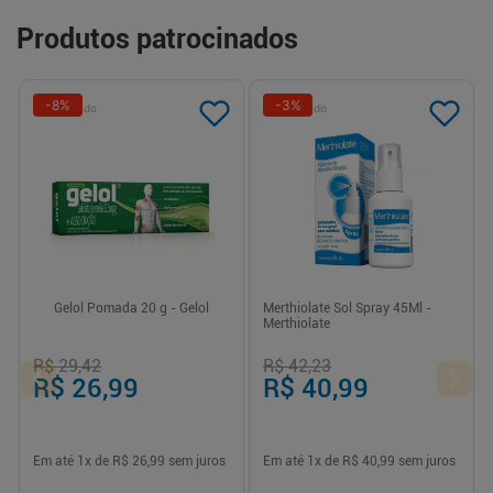
Produtos patrocinados
-
8
%
-
3
%
Patrocinado
Patrocinado
Gelol Pomada 20 g - Gelol
Merthiolate Sol Spray 45Ml -
Merthiolate
R$ 29,42
R$ 42,23
R$ 26,99
R$ 40,99
Em até
1
x de
R$ 26,99
sem juros
Em até
1
x de
R$ 40,99
sem juros