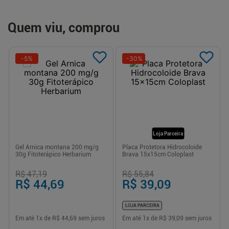
Quem viu, comprou
-
5
%
-
30
%
Loja Parceira
Gel Arnica montana 200 mg/g
Placa Protetora Hidrocoloide
30g Fitoterápico Herbarium
Brava 15x15cm Coloplast
R$ 47,19
R$ 55,84
R$ 44,69
R$ 39,09
LOJA PARCEIRA
Em até
1
x de
R$ 44,69
sem juros
Em até
1
x de
R$ 39,09
sem juros