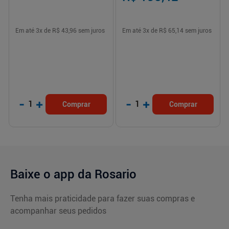
Em até
3
x de
R$ 43,96
sem juros
Em até
3
x de
R$ 65,14
sem juros
-
+
-
+
1
1
Comprar
Comprar
Baixe o app da Rosario
Tenha mais praticidade para fazer suas compras e
acompanhar seus pedidos