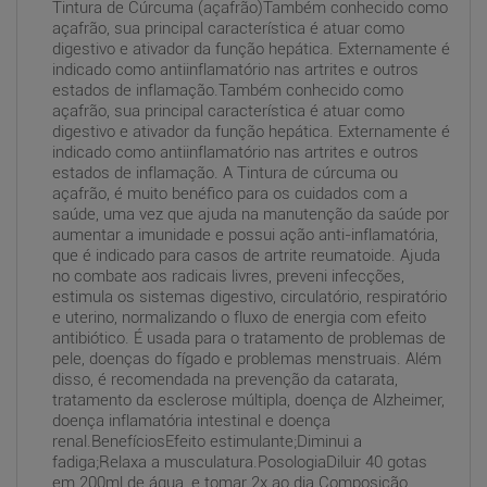
Tintura de Cúrcuma (açafrão)Também conhecido como
açafrão, sua principal característica é atuar como
digestivo e ativador da função hepática. Externamente é
indicado como antiinflamatório nas artrites e outros
estados de inflamação.Também conhecido como
açafrão, sua principal característica é atuar como
digestivo e ativador da função hepática. Externamente é
indicado como antiinflamatório nas artrites e outros
estados de inflamação. A Tintura de cúrcuma ou
açafrão, é muito benéfico para os cuidados com a
saúde, uma vez que ajuda na manutenção da saúde por
aumentar a imunidade e possui ação anti-inflamatória,
que é indicado para casos de artrite reumatoide. Ajuda
no combate aos radicais livres, preveni infecções,
estimula os sistemas digestivo, circulatório, respiratório
e uterino, normalizando o fluxo de energia com efeito
antibiótico. É usada para o tratamento de problemas de
pele, doenças do fígado e problemas menstruais. Além
disso, é recomendada na prevenção da catarata,
tratamento da esclerose múltipla, doença de Alzheimer,
doença inflamatória intestinal e doença
renal.BenefíciosEfeito estimulante;Diminui a
fadiga;Relaxa a musculatura.PosologiaDiluir 40 gotas
em 200ml de água, e tomar 2x ao dia.Composição