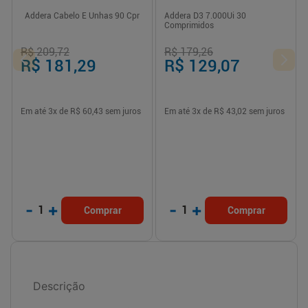
Addera Cabelo E Unhas 90 Cpr
Addera D3 7.000Ui 30
Comprimidos
R$ 209,72
R$ 179,26
R$ 181,29
R$ 129,07
Em até
3
x de
R$ 60,43
sem juros
Em até
3
x de
R$ 43,02
sem juros
-
+
-
+
1
1
Comprar
Comprar
Descrição