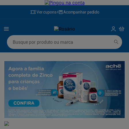
Ver cupons
Acompanhar pedido
Busque por produto ou marca
Termos mais buscados
1
º
mounjaro
6
º
desodorante
2
º
protetor solar
7
º
fralda xg
3
º
la roche posay
8
º
rosuvastatina 20mg
4
º
fralda
9
º
fralda g
5
º
lenço umedecido
10
º
ozivy