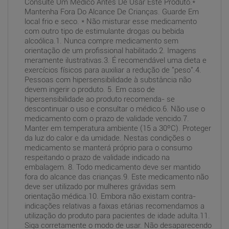
Consulte Um Médico Antes De Usar Este Produto.*
Mantenha Fora Do Alcance De Crianças. Guarde Em
local frio e seco. * Não misturar esse medicamento
com outro tipo de estimulante drogas ou bebida
alcoólica.1. Nunca compre medicamento sem
orientação de um profissional habilitado.2. Imagens
meramente ilustrativas.3. É recomendável uma dieta e
exercícios físicos para auxiliar a redução de "peso".4.
Pessoas com hipersensibilidade à substância não
devem ingerir o produto. 5. Em caso de
hipersensibilidade ao produto recomenda- se
descontinuar o uso e consultar o médico.6. Não use o
medicamento com o prazo de validade vencido.7.
Manter em temperatura ambiente (15 a 30ºC). Proteger
da luz do calor e da umidade. Nestas condições o
medicamento se manterá próprio para o consumo
respeitando o prazo de validade indicado na
embalagem. 8. Todo medicamento deve ser mantido
fora do alcance das crianças.9. Este medicamento não
deve ser utilizado por mulheres grávidas sem
orientação médica.10. Embora não existam contra-
indicações relativas a faixas etárias recomendamos a
utilização do produto para pacientes de idade adulta.11.
Siga corretamente o modo de usar. Não desaparecendo