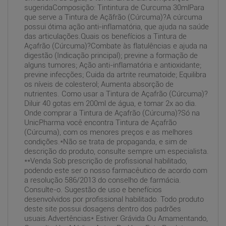
sugeridaComposição: Tintintura de Curcuma 30mlPara
que serve a Tintura de Açãfrão (Cúrcuma)?A cúrcuma
possui ótima ação anti-inflamatória, que ajuda na saúde
das articulações.Quais os benefícios a Tintura de
Açafrão (Cúrcuma)?Combate às flatulências e ajuda na
digestão (Indicação principal); previne a formação de
alguns tumores; Ação anti-inflamatória e antioxidante;
previne infecções; Cuida da artrite reumatoide; Equilibra
os níveis de colesterol; Aumenta absorção de
nutrientes. Como usar a Tintura de Açafrão (Cúrcuma)?
Diluir 40 gotas em 200ml de água, e tomar 2x ao dia.
Onde comprar a Tintura de Açafrão (Cúrcuma)?Só na
UnicPharma você encontra Tintura de Açafrão
(Cúrcuma), com os menores preços e as melhores
condições.*Não se trata de propaganda, e sim de
descrição do produto, consulte sempre um especialista.
**Venda Sob prescrição de profissional habilitado,
podendo este ser o nosso farmacêutico de acordo com
a resolução 586/2013 do conselho de farmácia.
Consulte-o. Sugestão de uso e benefícios
desenvolvidos por profissional habilitado. Todo produto
deste site possui dosagens dentro dos padrões
usuais.Advertências* Estiver Grávida Ou Amamentando,