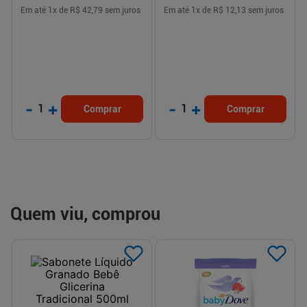
Em até
1
x de
R$ 42,79
sem juros
Em até
1
x de
R$ 12,13
sem juros
-
+
-
+
1
1
Comprar
Comprar
Quem viu, comprou