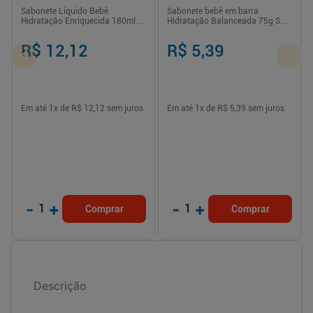
Sabonete Líquido Bebê
Sabonete bebê em barra
Hidratação Enriquecida 180ml
Hidratação Balanceada 75g Sem
Refil Hipoalergênico Baby Dove
Fragrância Dove Baby Cuidado
Suave
R$ 12,12
R$ 5,39
Em até
1
x de
R$ 12,12
sem juros
Em até
1
x de
R$ 5,39
sem juros
-
+
-
+
1
1
Comprar
Comprar
Descrição