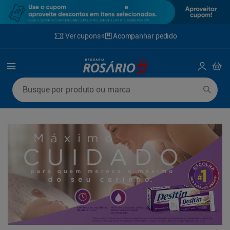
Ver cupons
Acompanhar pedido
Termos mais buscados
Busque por produto ou marca
1
º
mounjaro
6
º
desodorante
2
º
protetor solar
7
º
fralda xg
3
º
la roche posay
8
º
rosuvastatina 20mg
4
º
fralda
9
º
fralda g
5
º
lenço umedecido
10
º
ozivy