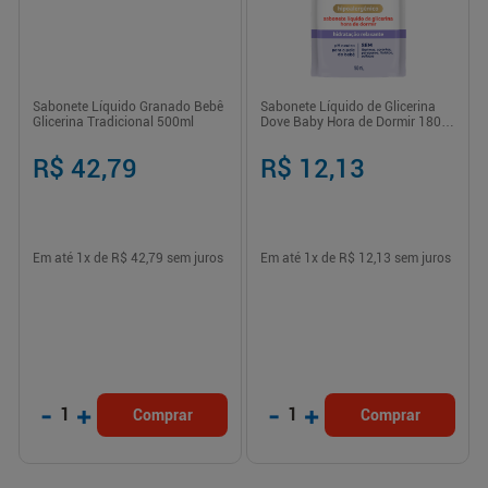
Sabonete Líquido Granado Bebê
Sabonete Líquido de Glicerina
Glicerina Tradicional 500ml
Dove Baby Hora de Dormir 180ml
Refil
R$ 42,79
R$ 12,13
Em até
1
x de
R$ 42,79
sem juros
Em até
1
x de
R$ 12,13
sem juros
-
+
-
+
1
1
Comprar
Comprar