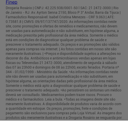
Drogaria Rosário | CNPJ: 42.225.938/0001-50 l SAC: 21 2472-3000 | Rio
de Janeiro - RJ: Av. Ayrton Senna 2150, Bloco P 3° Andar, Barra da Tijuca |
Farmacêutico Responsável: Isabel Cristina Menezes - CRF 9.063 | AFE:
0.73581.8 | CMVS: 09/97/137747/2020. As informações contidas neste
site, como promoções e ofertas de remédios e medicamentos, não devem
ser usadas para automedicação e não substituem, em hipótese alguma, a
medicação prescrita pelo profissional da área médica. Somente o médico
está em condições de diagnosticar qualquer problema de saúde e
prescrever o tratamento adequado. Os preços e as promoções são válidos
apenas para compras via internet. | As fotos contidas em nosso site são
meramente ilustrativas. | *Preços e disponibilidade sujeitos a alterações no
decorrer do dia. Antibióticos e antimicrobianos vendas apenas em lojas
físicas ou Televendas 21 2472-3000, atendimento de segunda à sábado
das 07 às 23h00 e domingos de 08 às 22h00, exceto feriados. Portaria nº
344 - 01/02/1999 - Ministério da Saúde. *As informações contidas neste
site não devem ser usadas para automedicação e não substituem, em
hipótese alguma, as orientações dadas pelo profissional da área médica.
Somente o médico está apto a diagnosticar qualquer problema de saúde e
prescrever o tratamento adequado. *Ao persistirem os sintomas um médico
deverá ser consultado. Medicamentos podem trazer riscos. Procure o
médico e o farmacêutico. Leia a bula. *Todas as imagens deste site são
meramente ilustrativas. A disponibilidade de produtos varia de acordo com
a quantidade em estoque. Os preços, promoções, frete e condições de
pagamento são exclusivos para compras pela Loja Virtual. As imagens dos
produtos são meramente ilustrativas e a Drogaria Rosário se resguarda por
quaisquer eventuais erros de informações.