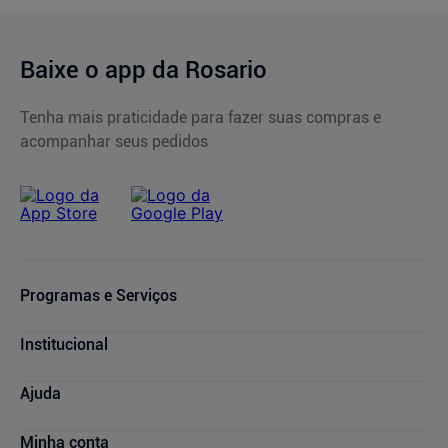
Baixe o app da Rosario
Tenha mais praticidade para fazer suas compras e
acompanhar seus pedidos
Programas e Serviços
Serviços Farmacêuticos
Institucional
Consultas Médicas
Cupons de Desconto
Nossas Lojas
Ajuda
Sou + Saúde
Marcas Parceiras
Rosário Plus
Trabalhe Conosco
Compras e Pedidos
Minha conta