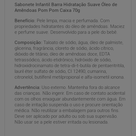
Sabonete Infantil Barra Hidratação Suave Óleo de
Amêndoas Pom Pom Caixa 70g
Benefício:
Pele limpa, macia e perfumada. Com
propriedades hidratantes do óleo de amêndoas. Maciez
e perfume suave. Desenvolvido para a pele do bebê.
Composição:
Taloato de sódio, água, óleo de palmiste,
glicerina, fragrância, cloreto de sódio, ácido cítrico,
dióxido de titânio, óleo de amêndoas doce, EDTA
tetrassódico, ácido etidrônico, hidróxido de sódio,
hidroxiidrocinamato de tetra-di-t-butila de pentaeritritila,
lauril éter sulfato de sódio, CI 12490, cumarina,
citronelol, butilfenil metilpropional e alfa-isometil ionona.
Advertência:
Uso externo. Mantenha fora do alcance
das crianças. Não ingerir. Em caso de contato acidental
com os olhos enxaguar abundantemente com água. Em
caso de irritação suspenda o uso e procure orientação
médica. Não reutilizar a embalagem para outros fins.
Deve ser aplicado por adulto ou sob sua supervisão.
Não usar se a pele estiver irritada ou lesionada.