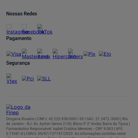
Prazos de Entrega
Trocas e Devoluções
Nossas Redes
Cancelamento de Compras
Regulamentos
Pagamento
Segurança
Drogaria Rosário | CNPJ: 42.225.938/0001-50 l SAC: 21 2472-3000 | Rio
de Janeiro - RJ: Av. Ayrton Senna 2150, Bloco P 3° Andar, Barra da Tijuca |
Farmacêutico Responsável: Isabel Cristina Menezes - CRF 9.063 | AFE:
0.73581.8 | CMVS: 09/97/137747/2020. As informações contidas neste