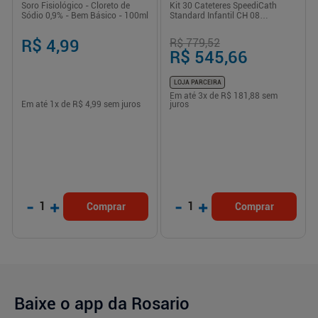
Soro Fisiológico - Cloreto de
Kit 30 Cateteres SpeediCath
Sódio 0,9% - Bem Básico - 100ml
Standard Infantil CH 08
Hidrofílico Coloplast
R$ 4,99
R$ 779,52
R$ 545,66
LOJA PARCEIRA
Em até
3
x de
R$ 181,88
sem
Em até
1
x de
R$ 4,99
sem juros
juros
-
+
-
+
1
1
Comprar
Comprar
Baixe o app da Rosario