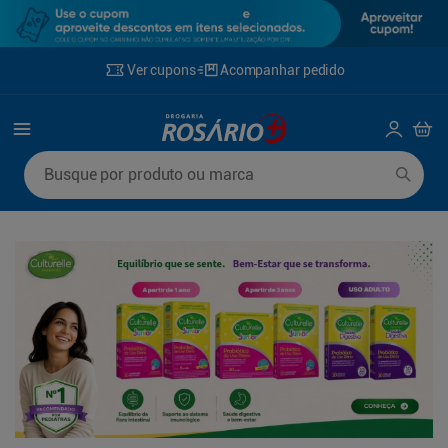
Ver cupons
Acompanhar pedido
Termos mais buscados
Busque por produto ou marca
1
º
mounjaro
6
º
fralda xg
2
º
protetor solar
7
º
desodorante
3
º
fralda
8
º
rosuvastatina 20mg
4
º
la roche posay
9
º
fralda g
5
º
lenço umedecido
10
º
ozivy