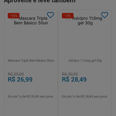
Aproveite e leve também
-
10
%
-
7
%
Mascara Tripla Bem Básico 50un
Advipro 11,6mg gel 30g
R$ 29,99
R$ 30,55
R$ 26,99
R$ 28,49
Em até
1
x de
R$ 26,99
sem juros
Em até
1
x de
R$ 28,49
sem juros