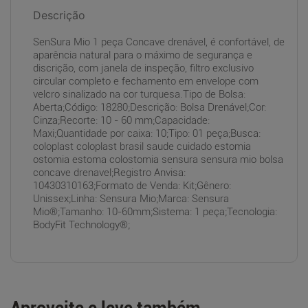
Descrição
SenSura Mio 1 peça Concave drenável, é confortável, de
aparência natural para o máximo de segurança e
discrição, com janela de inspeção, filtro exclusivo
circular completo e fechamento em envelope com
velcro sinalizado na cor turquesa.Tipo de Bolsa:
Aberta;Código: 18280;Descrição: Bolsa Drenável;Cor:
Cinza;Recorte: 10 - 60 mm;Capacidade:
Maxi;Quantidade por caixa: 10;Tipo: 01 peça;Busca:
coloplast coloplast brasil saude cuidado estomia
ostomia estoma colostomia sensura sensura mio bolsa
concave drenavel;Registro Anvisa:
10430310163;Formato de Venda: Kit;Gênero:
Unissex;Linha: Sensura Mio;Marca: Sensura
Mio®;Tamanho: 10-60mm;Sistema: 1 peça;Tecnologia:
BodyFit Technology®;