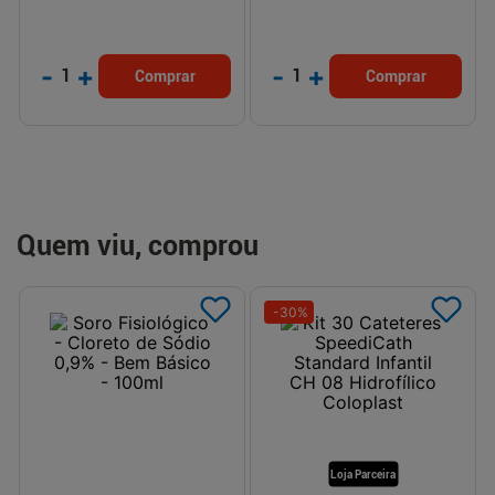
-
+
-
+
1
1
Comprar
Comprar
Quem viu, comprou
-
30
%
Loja Parceira