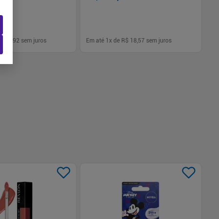
92
$ 49,92
sem juros
Em até
1
x de
R$ 18,57
sem juros
Em
-
+
1
Comprar
Comprar