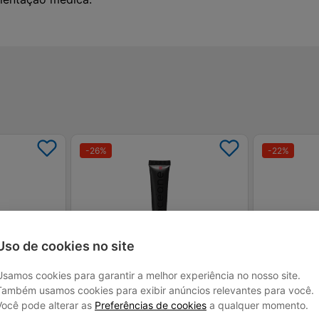
-
26
%
-
22
%
Uso de cookies no site
Loja Parceira
Usamos cookies para garantir a melhor experiência no nosso site.
 Contorno em
Lip Oil Hidratante Labial Ruby 10g
Gloss Preenche
Océane Edition
Efeito Plumpi
Também usamos cookies para exibir anúncios relevantes para você.
Você pode alterar as
Preferências de cookies
a qualquer momento.
R$ 69,00
R$ 64,00