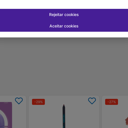
R$ 51,00
R$ 49,
Rejeitar cookies
LOJA PARCEIRA
LOJA PARCEIRA
 juros
Em até
1
x de
R$ 51,00
sem juros
Em até
1
x de
R
Aceitar cookies
-
+
-
+
1
1
prar
Comprar
-
29
%
-
27
%