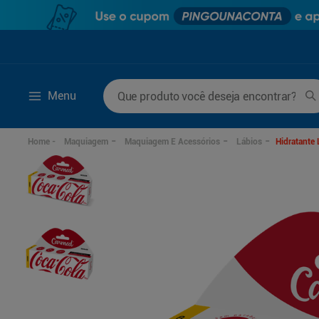
Que produto você deseja encontrar?
Menu
Termos mais buscados
Maquiagem
Maquiagem E Acessórios
Lábios
Hidratante 
1
º
mounjaro
6
º
desodorante
2
º
protetor solar
7
º
fralda xg
3
º
la roche posay
8
º
rosuvastatina 20m
4
º
fralda
9
º
fralda g
5
º
lenço umedecido
10
º
ozivy