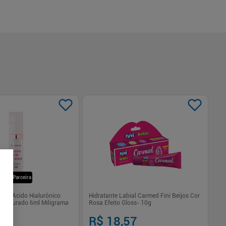
Loja Parceira
dor Ácido Hialurônico
Hidratante Labial Carmed Fini Beijos Cor
Ba
ng Dourado 6ml Miligrama
Rosa Efeito Gloss- 10g
Ve
R$ 18,57
R