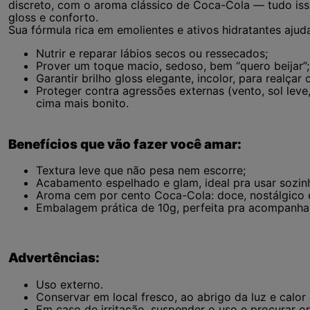
discreto, com o aroma clássico de Coca-Cola — tudo iss
gloss e conforto.
Sua fórmula rica em emolientes e ativos hidratantes ajuda
Nutrir e reparar lábios secos ou ressecados;
Prover um toque macio, sedoso, bem “quero beijar”;
Garantir brilho gloss elegante, incolor, para realçar o
Proteger contra agressões externas (vento, sol leve
cima mais bonito.
Benefícios que vão fazer você amar:
Textura leve que não pesa nem escorre;
Acabamento espelhado e glam, ideal pra usar sozin
Aroma cem por cento Coca-Cola: doce, nostálgico e
Embalagem prática de 10g, perfeita pra acompanhar
Advertências:
Uso externo.
Conservar em local fresco, ao abrigo da luz e calor
Em caso de irritação, suspender o uso e procurar o