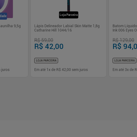
Loja Parceira
idade
Baunilha 9,5g
Lápis Delineador Labial Skin Matte 1,8g
Batom Líquido
Catharine Hill 1044/16
Ink 006 Eyes 
R$ 59,00
R$ 129,00
R$ 42,00
R$ 94,
LOJA PARCEIRA
LOJA PARCEIRA
 juros
Em até
1
x de
R$ 42,00
sem juros
Em até
3
x de
R
-
+
-
+
1
1
prar
Comprar