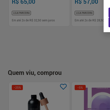
R$ 65,00
R$ 57,00
LOJA PARCEIRA
LOJA PARCEIRA
Em até
2
x de
R$ 32,50
sem juros
Em até
2
x de
R$ 28,50
sem
-
+
-
+
1
1
Comprar
Com
Quem viu, comprou
-
25
%
-
5
%