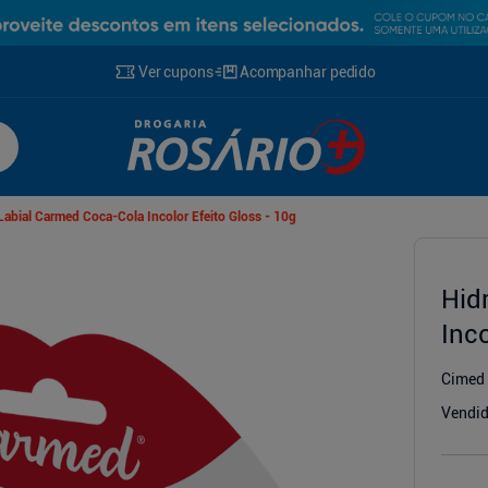
Ver cupons
Acompanhar pedido
Labial Carmed Coca-Cola Incolor Efeito Gloss - 10g
Hid
g
Inco
Cimed
Vendid