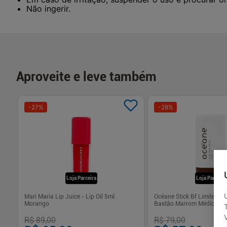
Não ingerir.
Aproveite e leve também
-
27
%
-
28
%
Loja Parceira
Loja Parceira
5G
Mari Maria Lip Juice - Lip Oil 5ml
Océane Stick Bf Limited -
Morango
Bastão Marrom Médio 14g
R$ 89,00
R$ 79,00