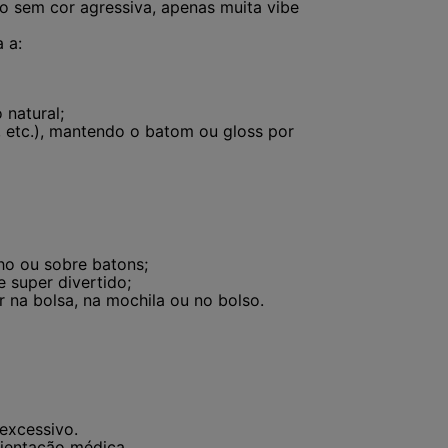
o sem cor agressiva, apenas muita vibe
 a:
 natural;
, etc.), mantendo o batom ou gloss por
ho ou sobre batons;
 super divertido;
 na bolsa, na mochila ou no bolso.
 excessivo.
rientação médica.