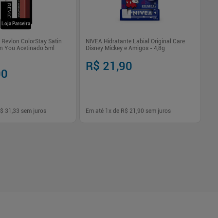
Loja Parceira
 Revlon ColorStay Satin
NIVEA Hidratante Labial Original Care
On You Acetinado 5ml
Disney Mickey e Amigos - 4,8g
R$ 21,90
R
00
$ 31,33
sem juros
Em até
1
x de
R$ 21,90
sem juros
Em
-
+
1
Comprar
Comprar