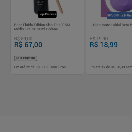
Loja Parceira
50% OFF na 2ª Un
Base Fluida Edition Skin Tint 315M
Hidratante Labial Beta 
Médio FPS 30 30ml Océane
R$ 89,00
R$ 19,90
R$ 67,00
R$ 18,99
LOJA PARCEIRA
Em até
2
x de
R$ 33,50
sem juros
Em até
1
x de
R$ 18,99
sem
-
+
-
+
1
1
Comprar
Com