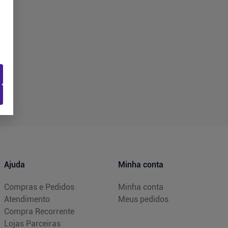
Ajuda
Minha conta
Compras e Pedidos
Minha conta
Atendimento
Meus pedidos
Compra Recorrente
Lojas Parceiras