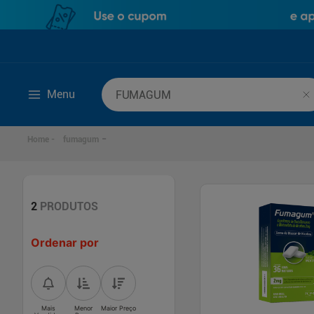
Que produto você deseja encontrar?
Menu
fumagum
2
PRODUTOS
Ordenar por
Mais
Menor
Maior Preço