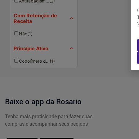
Antitabagism...
(
2
)
Com Retenção de
Receita
Não
(
1
)
Princípio Ativo
Copolímero d...
(
1
)
Baixe o app da Rosario
Tenha mais praticidade para fazer suas
compras e acompanhar seus pedidos