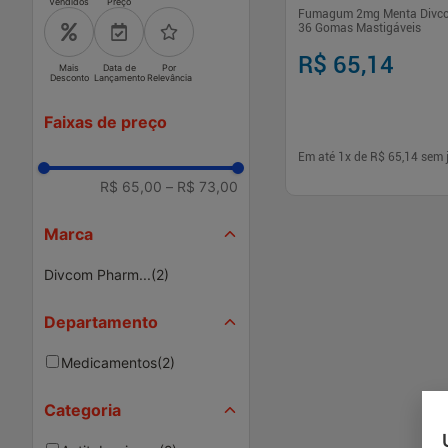
Vendidos
Preço
Fumagum 2mg Menta Divc
36 Gomas Mastigáveis
R$ 65,14
Mais
Data de
Por
Desconto
Lançamento
Relevância
Faixas de preço
Em até
1
x de
R$ 65,14
sem 
R$ 65,00
–
R$ 73,00
-
+
1
Comp
Marca
Divcom Pharm...
(
2
)
Departamento
Medicamentos
(
2
)
Categoria