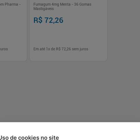
om Pharma -
Fumagum 4mg Menta - 36 Gomas
Mastigáveis
R$ 72,26
juros
Em até
1
x de
R$ 72,26
sem juros
-
+
1
rar
Comprar
Uso de cookies no site