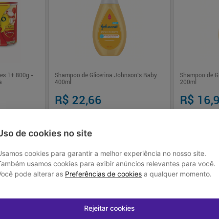
ses 1+ 800g -
Shampoo de Glicerina Johnson's Baby
Shampoo de Gl
a
400ml
200ml
R$ 22,66
R$ 16,
Uso de cookies no site
 juros
Em até
1
x de
R$ 22,66
sem juros
Em até
1
x de
R
Usamos cookies para garantir a melhor experiência no nosso site.
Também usamos cookies para exibir anúncios relevantes para você.
-
+
-
+
1
1
prar
Comprar
Você pode alterar as
Preferências de cookies
a qualquer momento.
Rejeitar cookies