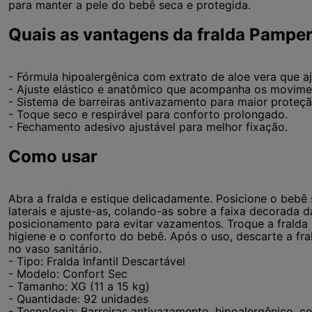
para manter a pele do bebê seca e protegida.
Quais as vantagens da fralda Pampe
- Fórmula hipoalergênica com extrato de aloe vera que aj
- Ajuste elástico e anatômico que acompanha os movime
- Sistema de barreiras antivazamento para maior proteçã
- Toque seco e respirável para conforto prolongado.
- Fechamento adesivo ajustável para melhor fixação.
Como usar
Abra a fralda e estique delicadamente. Posicione o bebê 
laterais e ajuste-as, colando-as sobre a faixa decorada da
posicionamento para evitar vazamentos. Troque a fralda
higiene e o conforto do bebê. Após o uso, descarte a fr
no vaso sanitário.
- Tipo: Fralda Infantil Descartável
- Modelo: Confort Sec
- Tamanho: XG (11 a 15 kg)
- Quantidade: 92 unidades
- Tecnologia: Barreiras antivazamento, hipoalergênico, co