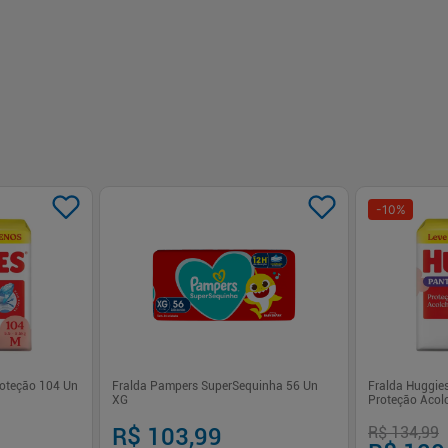
-
10
%
oteção 104 Un
Fralda Pampers SuperSequinha 56 Un
Fralda Huggie
XG
Proteção Acol
R$ 103,99
R$ 134,99