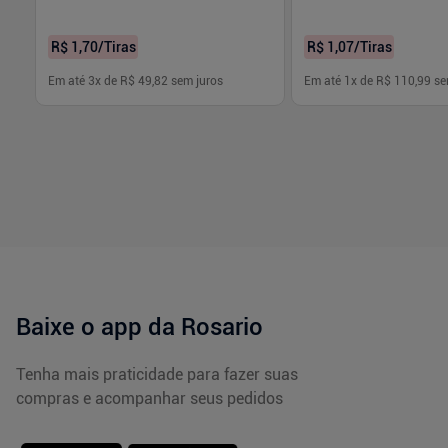
R$ 1,70
/Tiras
R$ 1,07
/Tiras
Em até
3
x de
R$ 49,82
sem juros
Em até
1
x de
R$ 110,99
se
-
+
-
+
1
1
Comprar
Com
Baixe o app da Rosario
Tenha mais praticidade para fazer suas
compras e acompanhar seus pedidos