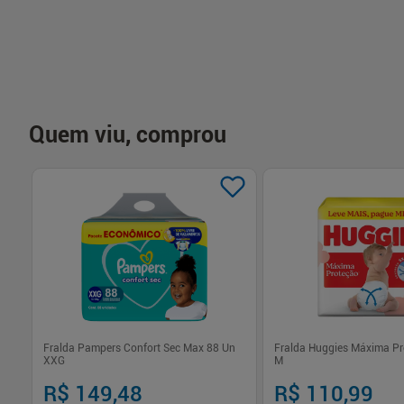
Quem viu, comprou
 36
Fralda Pampers Confort Sec Max 88 Un
Fralda Huggies Máxima Pr
XXG
M
R$ 149,48
R$ 110,99