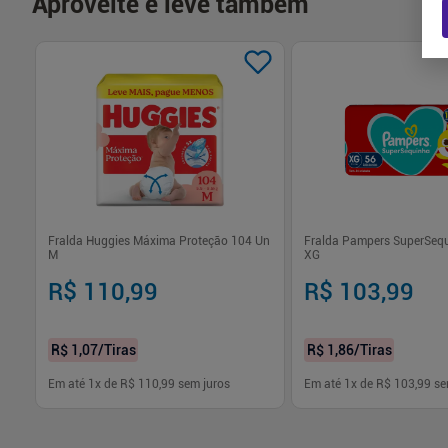
Aproveite e leve também
 36
Fralda Huggies Máxima Proteção 104 Un
Fralda Pampers SuperSeq
M
XG
R$ 110,99
R$ 103,99
R$ 1,07
/Tiras
R$ 1,86
/Tiras
Em até
1
x de
R$ 110,99
sem juros
Em até
1
x de
R$ 103,99
se
-
+
-
+
1
1
Comprar
Com