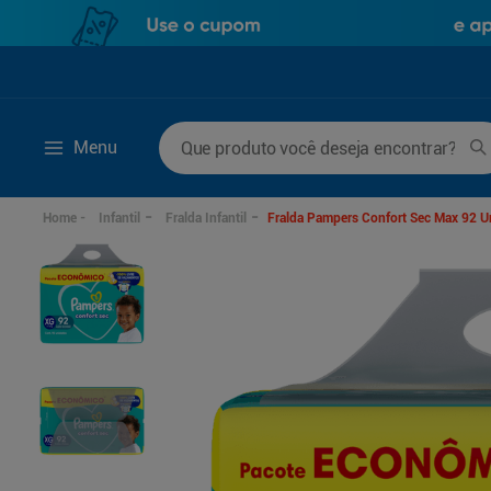
Que produto você deseja encontrar?
Menu
Termos mais buscados
Infantil
Fralda Infantil
Fralda Pampers Confort Sec Max 92 
1
º
mounjaro
6
º
desodorante
2
º
protetor solar
7
º
fralda xg
3
º
la roche posay
8
º
rosuvastatina 20m
4
º
fralda
9
º
fralda g
5
º
lenço umedecido
10
º
ozivy