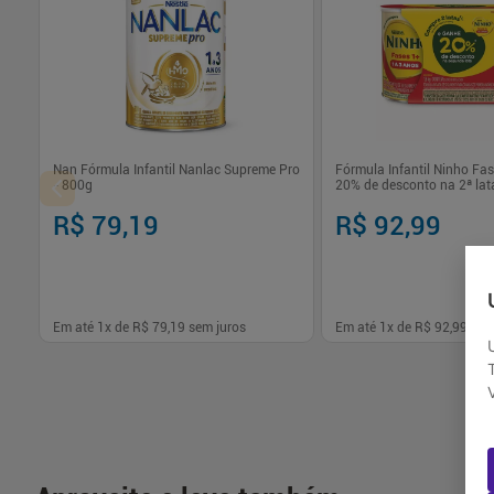
Nan Fórmula Infantil Nanlac Supreme Pro
Fórmula Infantil Ninho Fa
- 800g
20% de desconto na 2ª lat
R$ 79,19
R$ 92,99
Em até
1
x de
R$ 79,19
sem juros
Em até
1
x de
R$ 92,99
sem
-
+
-
+
1
1
Comprar
Com