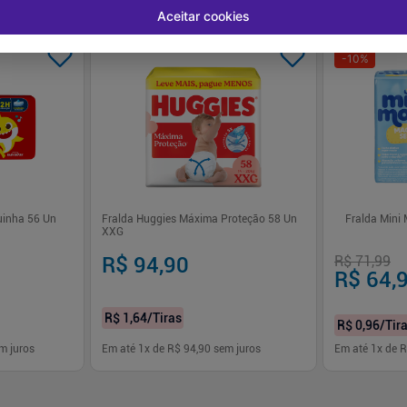
Aceitar cookies
-
10
%
uinha 56 Un
Fralda Huggies Máxima Proteção 58 Un
Fralda Mini
XXG
R$ 94,90
R$ 71,99
R$ 64,
R$ 1,64
/Tiras
R$ 0,96
/Tir
m juros
Em até
1
x de
R$ 94,90
sem juros
Em até
1
x de
R
-
+
-
+
1
1
prar
Comprar