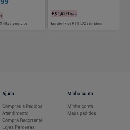
,99
R$ 1,52
/Tiras
R$
as
$ 40,33
sem juros
Em até
1
x de
R$ 91,02
sem juros
Em
-
+
1
Comprar
Comprar
Ajuda
Minha conta
Compras e Pedidos
Minha conta
Atendimento
Meus pedidos
Compra Recorrente
Lojas Parceiras