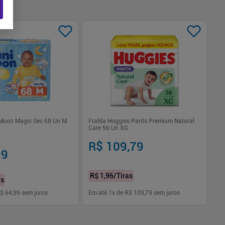
 Moon Magic Sec 68 Un M
Fralda Huggies Pants Premium Natural
Fr
Care 56 Un XG
Hi
R$ 109,79
R$
99
R
R$ 1,96
/Tiras
as
R$
$ 64,99
sem juros
Em até
1
x de
R$ 109,79
sem juros
Em
-
+
1
Comprar
Comprar