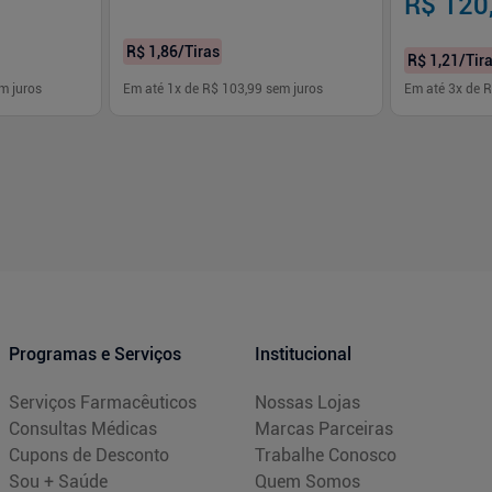
R$ 120
R$ 1,86
/Tiras
R$ 1,21
/Tir
m juros
Em até
1
x de
R$ 103,99
sem juros
Em até
3
x de
R
-
+
-
+
1
1
prar
Comprar
Programas e Serviços
Institucional
Serviços Farmacêuticos
Nossas Lojas
Consultas Médicas
Marcas Parceiras
Cupons de Desconto
Trabalhe Conosco
Sou + Saúde
Quem Somos