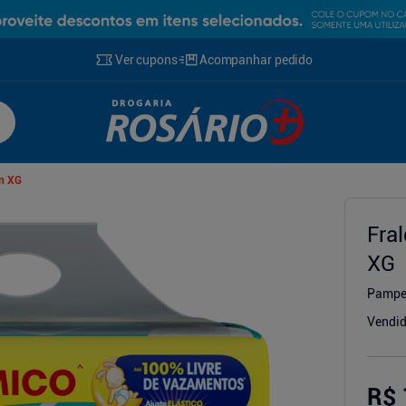
Ver cupons
Acompanhar pedido
Un XG
Fra
XG
g
Pampe
Vendid
R$ 