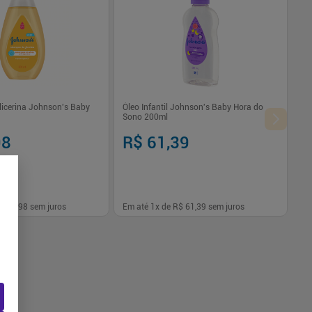
icerina Johnson's Baby
Óleo Infantil Johnson's Baby Hora do
Sono 200ml
98
R$ 61,39
$ 16,98
sem juros
Em até
1
x de
R$ 61,39
sem juros
-
+
1
Comprar
Comprar