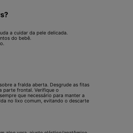
rs?
uda a cuidar da pele delicada.
ntos do bebê.
o.
sobre a fralda aberta. Desgrude as fitas
 parte frontal. Verifique o
 sempre que necessário para manter a
alda no lixo comum, evitando o descarte
m aloe vera, ajuste elástico/anatômico,