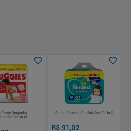
s Pants Roupinha
Fralda Pampers Confort Sec 60 Un G
Fr
choada 100 Un M
Ca
R$ 91,02
R