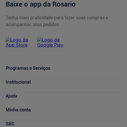
Baixe o app da Rosario
Tenha mais praticidade para fazer suas compras e
acompanhar seus pedidos
Programas e Serviços
Serviços Farmacêuticos
Institucional
Consultas Médicas
Cupons de Desconto
Nossas Lojas
Ajuda
Sou + Saúde
Marcas Parceiras
Rosário Plus
Trabalhe Conosco
Compras e Pedidos
Minha conta
Farmácia Popular
Quem Somos
Atendimento
Descontos de laboratórios
Relação com Investidores
Compra Recorrente
Minha conta
SAC