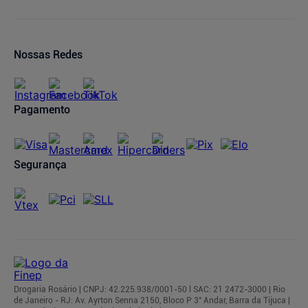
Dermaclub
Política de Privacidade
Lojas Parceiras
Meus pedidos
Canal de Denúncias
Condições de Pagamento
Prazos de Entrega
Trocas e Devoluções
Nossas Redes
Cancelamento de Compras
Regulamentos
Pagamento
Segurança
Drogaria Rosário | CNPJ: 42.225.938/0001-50 l SAC: 21 2472-3000 | Rio
de Janeiro - RJ: Av. Ayrton Senna 2150, Bloco P 3° Andar, Barra da Tijuca |