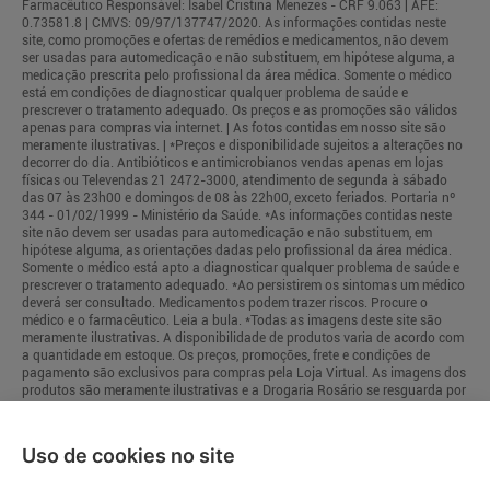
Farmacêutico Responsável: Isabel Cristina Menezes - CRF 9.063 | AFE:
0.73581.8 | CMVS: 09/97/137747/2020. As informações contidas neste
site, como promoções e ofertas de remédios e medicamentos, não devem
ser usadas para automedicação e não substituem, em hipótese alguma, a
medicação prescrita pelo profissional da área médica. Somente o médico
está em condições de diagnosticar qualquer problema de saúde e
prescrever o tratamento adequado. Os preços e as promoções são válidos
apenas para compras via internet. | As fotos contidas em nosso site são
meramente ilustrativas. | *Preços e disponibilidade sujeitos a alterações no
decorrer do dia. Antibióticos e antimicrobianos vendas apenas em lojas
físicas ou Televendas 21 2472-3000, atendimento de segunda à sábado
das 07 às 23h00 e domingos de 08 às 22h00, exceto feriados. Portaria nº
344 - 01/02/1999 - Ministério da Saúde. *As informações contidas neste
site não devem ser usadas para automedicação e não substituem, em
hipótese alguma, as orientações dadas pelo profissional da área médica.
Somente o médico está apto a diagnosticar qualquer problema de saúde e
prescrever o tratamento adequado. *Ao persistirem os sintomas um médico
deverá ser consultado. Medicamentos podem trazer riscos. Procure o
médico e o farmacêutico. Leia a bula. *Todas as imagens deste site são
meramente ilustrativas. A disponibilidade de produtos varia de acordo com
a quantidade em estoque. Os preços, promoções, frete e condições de
pagamento são exclusivos para compras pela Loja Virtual. As imagens dos
produtos são meramente ilustrativas e a Drogaria Rosário se resguarda por
quaisquer eventuais erros de informações.
Uso de cookies no site