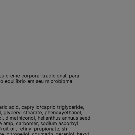
 creme corporal tradicional, para
o equilíbrio em seu microbioma.
ic acid, caprylic/capric triglyceride,
l, glyceryl stearate, phenoxyethanol,
ol, dimethiconol, helianthus annuus seed
ide amp, carbomer, sodium ascorbyl
it oil, retinyl propionate, sh-
, citronellol, coumarin, geraniol, hexyl