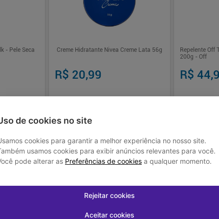
k - Pele Seca
Creme Hidratante Nivea Creme Lata 56g
Repelente Off 
200g - Off
R$ 20,99
R$ 44,
Uso de cookies no site
 juros
Em até
1
x de
R$ 20,99
sem juros
Em até
1
x de
R
Usamos cookies para garantir a melhor experiência no nosso site.
-
+
-
+
1
1
prar
Comprar
Também usamos cookies para exibir anúncios relevantes para você.
Você pode alterar as
Preferências de cookies
a qualquer momento.
Rejeitar cookies
Aceitar cookies