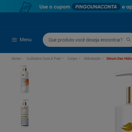
Que produto você deseja encontrar?
Menu
Termos mais buscados
Cuidados Com A Pele
Corpo
Hidratação
Sérum Deo Hidra
1
º
mounjaro
6
º
desodorante
2
º
protetor solar
7
º
fralda xg
3
º
la roche posay
8
º
rosuvastatina 20m
4
º
fralda
9
º
fralda g
5
º
lenço umedecido
10
º
ozivy