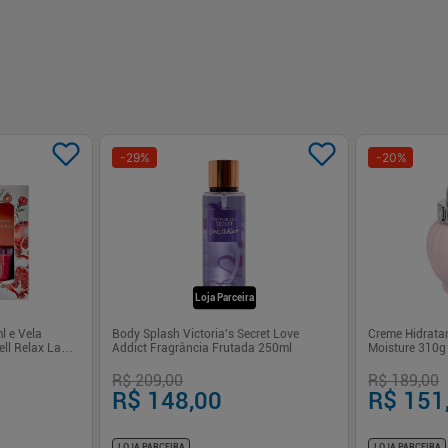
-
29
%
-
20
%
Loja Parceira
l e Vela
Body Splash Victoria's Secret Love
Creme Hidrata
ll Relax La
Addict Fragrância Frutada 250ml
Moisture 310g
R$ 209,00
R$ 189,00
R$ 148,00
R$ 151
LOJA PARCEIRA
LOJA PARCEIRA