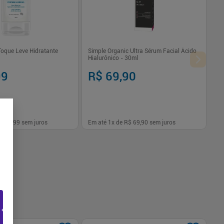
Toque Leve Hidratante
Simple Organic Ultra Sérum Facial Ácido
Hialurônico - 30ml
99
R$ 69,90
$ 44,99
sem juros
Em até
1
x de
R$ 69,90
sem juros
-
+
1
Comprar
Comprar