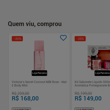
Quem viu, comprou
-
20
%
-
25
%
Loja Parceira
Loja Parceira
med
Victoria's Secret Coconut Milk Rose - Hair
Kit Sabonete Líquido 500m
E Body Mist
Aromática Pomegranate Be
Florentina
R$ 209,00
R$ 199,00
R$ 168,00
R$ 149,00
LOJA PARCEIRA
LOJA PARCEIRA