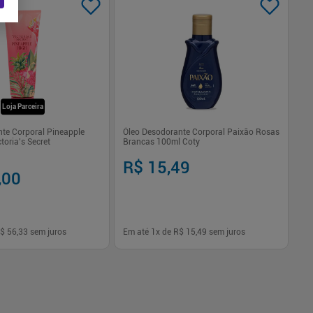
Loja Parceira
nte Corporal Pineapple
Óleo Desodorante Corporal Paixão Rosas
Hi
toria's Secret
Brancas 100ml Coty
20
R$ 15,49
R
,00
$ 56,33
sem juros
Em até
1
x de
R$ 15,49
sem juros
Em
-
+
1
Comprar
Comprar