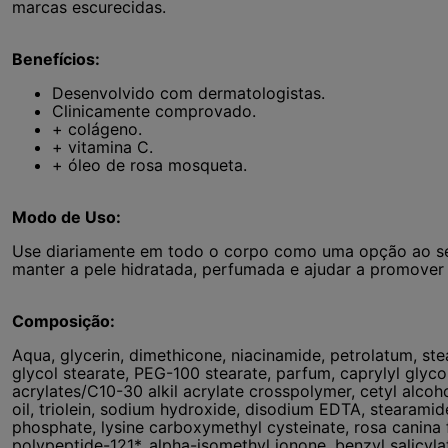
marcas escurecidas.
Benefícios:
Desenvolvido com dermatologistas.
Clinicamente comprovado.
+ colágeno.
+ vitamina C.
+ óleo de rosa mosqueta.
Modo de Uso:
Use diariamente em todo o corpo como uma opção ao seu
manter a pele hidratada, perfumada e ajudar a promover 
Composição:
Aqua, glycerin, dimethicone, niacinamide, petrolatum, stear
glycol stearate, PEG-100 stearate, parfum, caprylyl glyco
acrylates/C10-30 alkil acrylate crosspolymer, cetyl alcoh
oil, triolein, sodium hydroxide, disodium EDTA, stearam
phosphate, lysine carboxymethyl cysteinate, rosa canina fru
polypeptide-121*, alpha-isomethyl ionone, benzyl salicylate