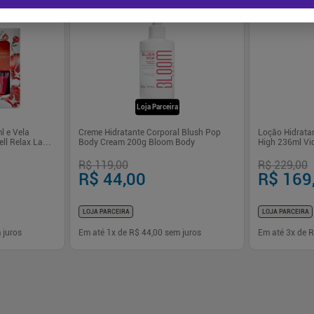
-
63
%
-
26
%
Loja Parceira
l e Vela
Creme Hidratante Corporal Blush Pop
Loção Hidrata
ll Relax La
Body Cream 200g Bloom Body
High 236ml Vic
R$ 119,00
R$ 229,00
R$ 44,00
R$ 169
LOJA PARCEIRA
LOJA PARCEIRA
 juros
Em até
1
x de
R$ 44,00
sem juros
Em até
3
x de
R
-
+
-
+
1
1
prar
Comprar