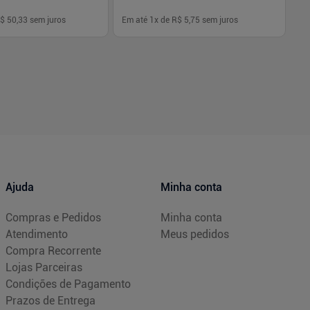
$ 50,33
sem juros
Em até
1
x de
R$ 5,75
sem juros
Em
-
+
1
Comprar
Comprar
Ajuda
Minha conta
Compras e Pedidos
Minha conta
Atendimento
Meus pedidos
Compra Recorrente
Lojas Parceiras
Condições de Pagamento
Prazos de Entrega