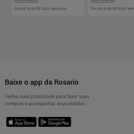
Em até
3
x de
R$ 56,00
sem juros
Em até
3
x de
R$ 49,66
sem
-
+
-
+
1
1
Comprar
Com
Baixe o app da Rosario
Tenha mais praticidade para fazer suas
compras e acompanhar seus pedidos