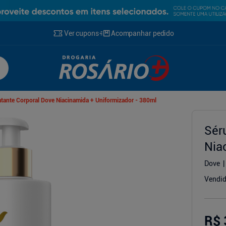
Ver cupons
Acompanhar pedido
tante Corporal Dove Niacinamida + Uniformizador - 380ml
Sér
Nia
g
Dove
Vendid
R$ 