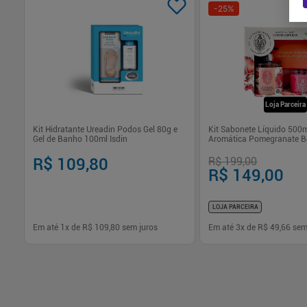
-
25
%
Loja Parceira
 -
Kit Hidratante Ureadin Podos Gel 80g e
Kit Sabonete Líquido 500m
Gel de Banho 100ml Isdin
Aromática Pomegranate Be
Florentina
R$ 109,80
R$ 199,00
R$ 149,00
LOJA PARCEIRA
Em até
1
x de
R$ 109,80
sem juros
Em até
3
x de
R$ 49,66
sem
-
+
-
+
1
1
Comprar
Com