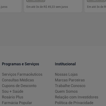
 juros
Em até
3
x de
R$ 49,33
sem juros
Em até
3
x de
R
-
+
-
+
1
1
prar
Comprar
Programas e Serviços
Institucional
Serviços Farmacêuticos
Nossas Lojas
Consultas Médicas
Marcas Parceiras
Cupons de Desconto
Trabalhe Conosco
Sou + Saúde
Quem Somos
Rosário Plus
Relação com Investidores
Farmácia Popular
Política de Privacidade