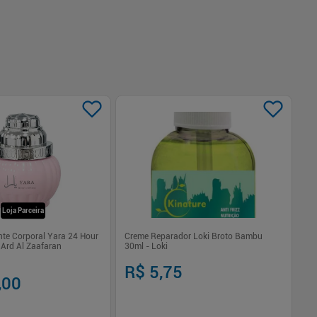
Loja Parceira
nte Corporal Yara 24 Hour
Creme Reparador Loki Broto Bambu
Ma
 Ard Al Zaafaran
30ml - Loki
Ol
R$ 5,75
R
,00