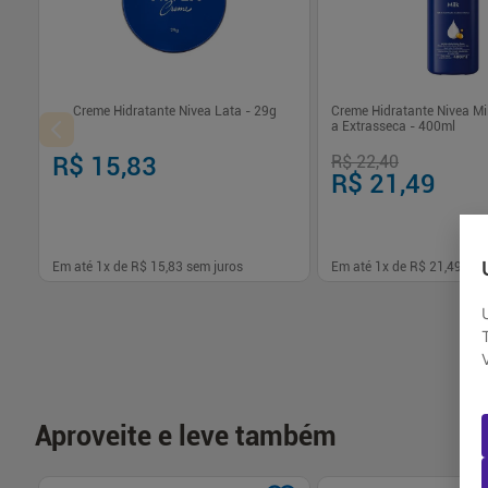
Creme Hidratante Nivea Lata - 29g
Creme Hidratante Nivea Mil
a Extrasseca - 400ml
R$ 15,83
R$ 22,40
R$ 21,49
Em até
1
x de
R$ 15,83
sem juros
Em até
1
x de
R$ 21,49
sem
-
+
-
+
1
1
Comprar
Com
Aproveite e leve também